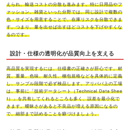
えられ、輸送コストの分散も進みます。特に日用品やフ
ァッション、雑貨といった分野では、同じ設計で複数の
色・サイズを用意することで、在庫リスクを分散できま
す。つまり、量を出せば出すほどコストを下げやすくな
るのです。
設計・仕様の透明化が品質向上を支える
高品質を実現するには、仕様書の正確さが肝心です。材
質、重量、色味、耐久性、梱包規格などを具体的に定義
し、サンプル段階で必ず検品します。アリババ上の工場
は、事前に「技術データシート（Technical Data Shee
t）」を共有してくれるところも多く、誤差を最小化で
きます。曖昧さがあると不良品が増える原因になるの
で、細部まで詰めることを癖づけましょう。