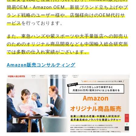
簡易OEM・Amazon OEM、新規ブランド立ち上げやブ
ランド戦略のユーザー様や、店舗様向けのOEM代行サ
ービス
を行っております。
また、
東急ハンズや紫スポーツや大手量販店への卸売り
のためのオリジナル商品開発なども中国輸入総合研究所
では多数の仕入れ実績
がございます。
Amazon販売コンサルティング