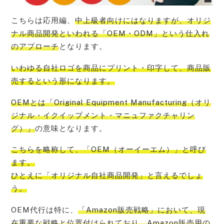
こちらは応用編、
中上級者向けにはなりますが、オリジ
ナル商品開発といわれる「OEM・ODM」という仕入れ
のアプローチ
となります。
いわゆる
自社ロゴを商品にプリント・印字して、商品販
売する
という形になります。
OEMとは「Original Equipment Manufacturing（オリ
ジナル・イクイップメント・マニュファクチャリン
グ）」
の意味となります。
こちらを略称して、
「OEM（オーイーエム）」と呼び
ます。
ひとえに「オリジナル自社商品開発」
と言えるでしょ
う。
OEM代行は特に、
「Amazon販売戦略」において、現
在重要な戦略と位置付けられており、Amazon販売用の