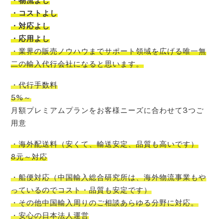
・物流よし
・コストよし
・対応よし
・応用よし
・
業界の販売ノウハウまでサポート領域を広げる唯一無
二の輸入代行会社
になると思います。
・代行手数料
5%～
月額プレミアムプランをお客様ニーズに合わせて3つご
用意
・海外配送料
（
安くて
、
輸送安定
、
品質も高いです
）
8元～対応
・船便対応
（
中国輸入
総合研究所
は、
海外物流事業もや
っているので
コスト
・品質も安定です）
・その他中国輸入周りのご相談あらゆる分野に対応。
・安心の日本法人運営