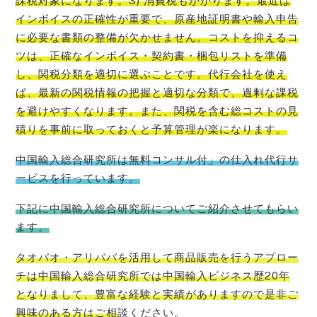
課税対象になります。3) 消費税もかかります。最近は
インボイスの正確性が重要で、原産地証明書や輸入申告
に必要な書類の整備が欠かせません。コストを抑えるコ
ツは、正確なインボイス・契約書・梱包リストを準備
し、関税分類を適切に選ぶことです。代行会社を使え
ば、最新の関税情報の把握と適切な分類で、過剰な課税
を避けやすくなります。また、関税を含む総コストの見
積りを事前に取っておくと予算管理が楽になります。
中国輸入総合研究所は無料コンサル付」の仕入れ代行サ
ービスを行っています。
下記に中国輸入総合研究所についてご紹介させてもらい
ます。
タオバオ・
アリババを活用して商品販売を行うアプロー
チは中国輸入総合研究所では中国輸入ビジネス歴20年
となりまして、豊富な経験と実績がありますので是非ご
興味のある方はご相
談ください。