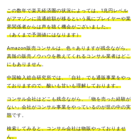
この数年で楽
天経済圏の状況によっては、1兆円レベル
がアマゾンに流通総額が移るという風にプレイヤーや業
界関係者からは声を聴く機会
がございました。
（あくまで予測値にはなります）
Amazon販売コンサルは、色々ありますが残念ながら、
真髄の販売ノウハウを教えてくれるコンサル業者はどこ
にもありません
。
中国輸入総合研究所では、「自社」でも通販事業をやっ
ております
ので、酸いも甘いも理解しております。
コンサル会社はどこも残念ながら、「物を売った経験が
ない」会社がコンサル事業をやっているのが世の中の実
態
です。
検索してみると、
コンサル会社は物販やっておりませ
ん
。