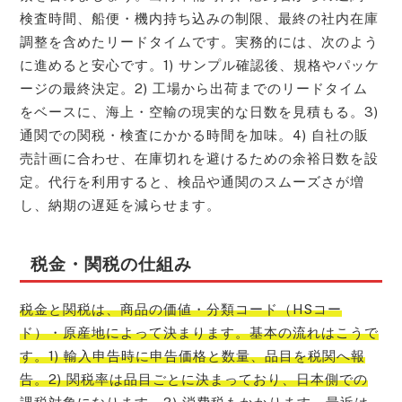
検査時間、船便・機内持ち込みの制限、最終の社内在庫
調整を含めたリードタイムです。実務的には、次のよう
に進めると安心です。1) サンプル確認後、規格やパッケ
ージの最終決定。2) 工場から出荷までのリードタイム
をベースに、海上・空輸の現実的な日数を見積もる。3)
通関での関税・検査にかかる時間を加味。4) 自社の販
売計画に合わせ、在庫切れを避けるための余裕日数を設
定。代行を利用すると、検品や通関のスムーズさが増
し、納期の遅延を減らせます。
税金・関税の仕組み
税金と関税は、商品の価値・分類コード（HSコー
ド）・原産地によって決まります。基本の流れはこうで
す。1) 輸入申告時に申告価格と数量、品目を税関へ報
告。2) 関税率は品目ごとに決まっており、日本側での