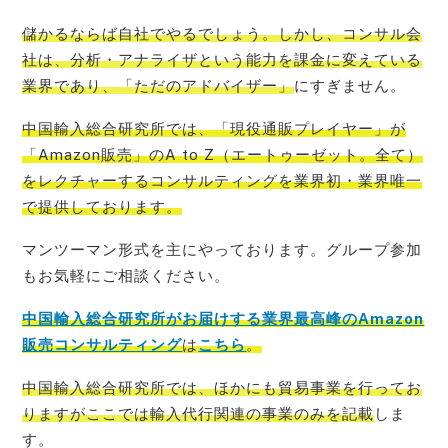
儲かるならば自社でやるでしょう。しかし、コンサル会
社は、分析・アナライザという能力を課金に変えている
業界であり、「ただのアドバイザー」
にすぎません。
中国輸入総合研究所では、「現役通販プレイヤー」が
「Amazon販売」のA to Z（エートゥーゼット。全て）
をレクチャーするコンサルティングを業界初・業界唯一
で提
供しております。
マンツーマン形式を主にやっております。グループ参加
もお気軽にご相談ください。
中国輸入総合研究所がお届けする業界最高峰のAmazon
販売コンサルティング
は
こちら
。
中国輸入総合研究所では、ほかにも貿易事業を行ってお
りますがここでは輸入代行関連の事業のみを記載
しま
す。