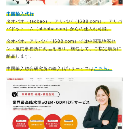
中国輸入代行
タオバオ（taobao）、アリババ（1688.com）、アリバ
バドットコム（alibaba.com）からの仕入れ可能
。
タオバオ、アリババ（1688.com）では中国現地深セ
ン・厦門事務所に商品を送り、梱包して、ご指定場所に
納品
します。
中国輸入総合研究所の輸入代行サービス
は
こちら。