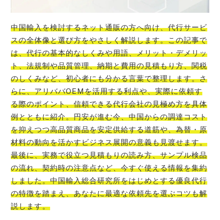
中国輸入を検討するネット通販の方へ向け、代行サービ
スの全体像と選び方をやさしく解説します。この記事で
は、代行の基本的なしくみや用語、メリット・デメリッ
ト、法規制や品質管理、納期と費用の見積もり方、関税
のしくみなど、初心者にも分かる言葉で整理します。さ
らに、アリババOEMを活用する利点や、実際に依頼す
る際のポイント、信頼できる代行会社の見極め方を具体
例とともに紹介。円安が進む今、中国からの調達コスト
を抑えつつ高品質商品を安定供給する道筋や、為替・原
材料の動向を活かすビジネス展開の意義も見渡せます。
最後に、実務で役立つ見積もりの読み方、サンプル検品
の流れ、契約時の注意点など、今すぐ使える情報を集約
しました。中国輸入総合研究所をはじめとする優良代行
の特徴を踏まえ、あなたに最適な依頼先を選ぶコツも解
説します。