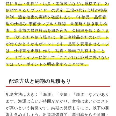
特に食品・化粧品・玩具・電気製品などは厳格です。2)
信頼できるサプライヤーの選定: 工場や代行会社の検品
体制、適合検査の実績を確認します。3) 検品・品質管
理の仕組み: 事前サンプルの確認、量産時の抜き取り検
査、出荷前の最終検品を組み込み、欠陥率を低く保ちま
す。代行会社を使う場合は、第三者検品会社のレポート
が付くかどうかもポイントです。品質を安定させるコツ
は、仕様書を正確に作り、写真・動画で共有すること
と、サプライヤーに対して「ここだけは絶対に外さない
でほしい」ポイントを明確化することです。
配送方法と納期の見積もり
配送方法は大きく「海運」「空輸」「鉄道」などがあり
ます。海運は安いが時間がかかり、空輸は速いがコスト
が高いという特徴です。納期の見積もりには、以下の要
素を含めましょう。出荷準備時間、港到着からの通関・