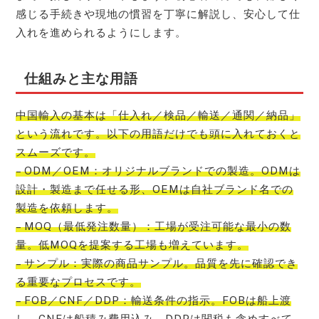
感じる手続きや現地の慣習を丁寧に解説し、安心して仕
入れを進められるようにします。
仕組みと主な用語
中国輸入の基本は「仕入れ／検品／輸送／通関／納品」
という流れです。以下の用語だけでも頭に入れておくと
スムーズです。
– ODM／OEM：オリジナルブランドでの製造。ODMは
設計・製造まで任せる形、OEMは自社ブランド名での
製造を依頼します。
– MOQ（最低発注数量）：工場が受注可能な最小の数
量。低MOQを提案する工場も増えています。
– サンプル：実際の商品サンプル。品質を先に確認でき
る重要なプロセスです。
– FOB／CNF／DDP：輸送条件の指示。FOBは船上渡
し、CNFは船積み費用込み、DDPは関税も含めすべて