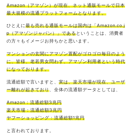
Amazon（アマゾン）が現在、ネット通販モールで日本
最大規模の流通プラットフォーム
となります。
ひとえに
最も売れる通販モールは国内は「Amazon.co.j
p（アマゾンジャパン）」である
ということは、消費者
の方々もイメージお持ちかと思います。
マンションの玄関にアマゾン置配がゴロゴロ毎日のよう
に、皆様、老若男女問わず、アマゾン利用者という時代
になって
おります。
流通総額で言いますと、
実は、楽天市場が現在、ユーザ
ー離れが起きており
、全体の流通額データとしては、
Amazon：流通総額3兆円
楽天市場：流通総額3兆円
ヤフーショッピング：流通総額1兆円
と言われております。