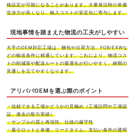
格設定が可能になることがあります。大量発注時の単価
交渉力が高くなり、輸入コストの安定化に寄与します。
現地事情を踏まえた物流の工夫がしやすい
大手のOEM対応工場は、梱包や出荷方法、FOB/EXWな
どの輸送条件に精通しています。これにより、物流コス
トの削減策や配送ルートの最適化が行いやすく、納期の
見通しを立てやすくなります。
アリババOEMを選ぶ際のポイント
・信頼できる工場かどうかの見極め（工場訪問や工場認
証、過去の取引実績）
・サンプルの質と再現性、仕様の厳守性
・最小ロットと単価、リードタイム、支払い条件の透明