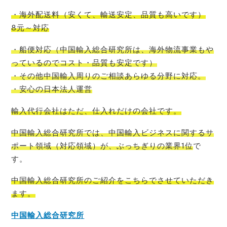
・海外配送料
（
安くて
、
輸送安定
、
品質も高いです
）
8元～対応
・船便対応
（
中国輸入
総合研究所
は、
海外物流事業もや
っているので
コスト
・品質も安定です）
・その他中国輸入周りのご相談あらゆる分野に対応。
・安心の日本法人運営
輸入代行会社はただ、仕入れだけの会社です。
中国輸入総合研究所では、中国輸入ビジネスに関するサ
ポート領域（対応領域）が、ぶっちぎりの業界1位
で
す。
中国輸入総合研究所のご紹介をこちらでさせて
いただき
ます。
中国輸入総合研究所