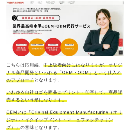
こちらは応用編、
中上級者向けにはなりますが、オリジ
ナル商品開発といわれる「OEM・ODM」という仕入れ
のアプローチ
となります。
いわゆる
自社ロゴを商品にプリント・印字して、商品販
売する
という形になります。
OEMとは「Original Equipment Manufacturing（オリ
ジナル・イクイップメント・マニュファクチャリン
グ）」
の意味となります。