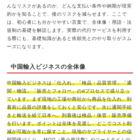
んなリスクがあるのか、どんな支払い条件や納期が現実
的かを知ることで、後のリスクを減らせます。ここで
は、初心者にも分かりやすい言葉で、全体像・用語・法
規制の基礎を解説します。実際の代行サービスを利用す
る際にも、基礎知識があると依頼先とのやり取りがスム
ーズになります。
中国輸入ビジネスの全体像
中国輸入ビジネスは「仕入れ」「検品・品質管理」「通
関・物流」「販売とフォロー」のdプロセスで成り立っ
ています。まず現地の工場や商社から商品を仕入れ、到
着前に品質の評価をしておくと安心です。次に通関手続
きと輸送を経て日本へ。到着後は検品・保管・販売準備
を行います。ポイントは全体を見渡し、どこでコスト削
減が可能かを常に探すこと。現地のサプライヤーとの信
頼関係づくり、 MOQ（最小発注数）やリードタイムの