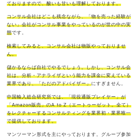
ております
ので、酸いも甘いも理解しております。
コンサル会社はどこも残念ながら、「物を売った経験が
ない」会社がコンサル事業をやっているのが世の中の実
態
です。
検索してみると、
コンサル会社は物販やっておりませ
ん
。
儲かるならば自社でやるでしょう。しかし、コンサル会
社は、分析・アナライザという能力を課金に変えている
業界であり、「ただのアドバイザー」
にすぎません。
中国輸入総合研究所では、「現役通販プレイヤー」が
「Amazon販売」のA to Z（エートゥーゼット。全て）
をレクチャーするコンサルティングを業界初・業界唯一
で提
供しております。
マンツーマン形式を主にやっております。グループ参加