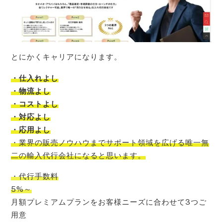
とにかくキャリアになります。
・仕入れよし
・物流よし
・コストよし
・対応よし
・応用よし
・
業界の販売ノウハウまでサポート領域を広げる唯一無
二の輸入代行会社
になると思います。
・代行手数料
5%～
月額プレミアムプランをお客様ニーズに合わせて3つご
用意