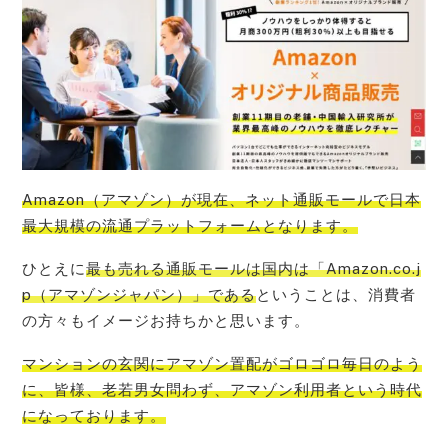
Amazon（アマゾン）が現在、ネット通販モールで日本
最大規模の流通プラットフォーム
となります。
ひとえに
最も売れる通販モールは国内は「Amazon.co.j
p（アマゾンジャパン）」である
ということは、消費者
の方々もイメージお持ちかと思います。
マンションの玄関にアマゾン置配がゴロゴロ毎日のよう
に、皆様、老若男女問わず、アマゾン利用者という時代
になって
おります。