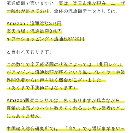
流通総額で言いますと、
実は、楽天市場が現在、ユーザ
ー離れが起きており
、全体の流通額データとしては、
Amazon：流通総額3兆円
楽天市場：流通総額3兆円
ヤフーショッピング：流通総額1兆円
と言われております。
この数年で楽
天経済圏の状況によっては、1兆円レベル
がアマゾンに流通総額が移るという風にプレイヤーや業
界関係者からは声を聴く機会
がございました。
（あくまで予測値にはなります）
Amazon販売コンサルは、色々ありますが残念ながら、
真髄の販売ノウハウを教えてくれるコンサル業者はどこ
にもありません
。
中国輸入総合研究所では、「自社」でも通販事業をやっ