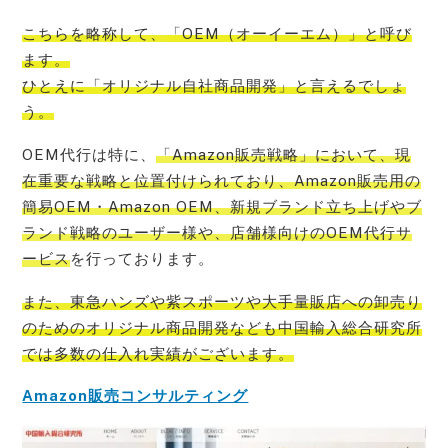
こちらを略称して、
「OEM（オーイーエム）」と呼び
ます。
ひとえに「オリジナル自社商品開発」
と言えるでしょ
う。
OEM代行は特に、
「Amazon販売戦略」において、現
在重要な戦略と位置付けられており、Amazon販売用の
簡易OEM・Amazon OEM、新規ブランド立ち上げやブ
ランド戦略のユーザー様や、店舗様向けのOEM代行サ
ービス
を行っております。
また、
東急ハンズや紫スポーツや大手量販店への卸売り
のためのオリジナル商品開発なども中国輸入総合研究所
では多数の仕入れ実績
がございます。
Amazon販売コンサルティング