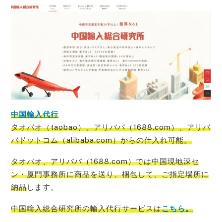
中国輸入代行
タオバオ（taobao）、アリババ（1688.com）、アリバ
バドットコム（alibaba.com）からの仕入れ可能
。
タオバオ、アリババ（1688.com）では中国現地深セ
ン・厦門事務所に商品を送り、梱包して、ご指定場所に
納品
します。
中国輸入総合研究所の輸入代行サービス
は
こちら。