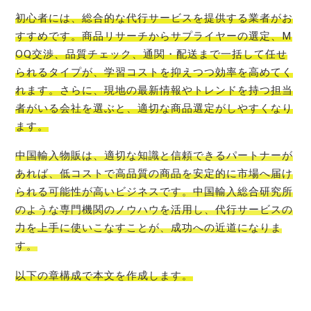
初心者には、総合的な代行サービスを提供する業者がお
すすめです。商品リサーチからサプライヤーの選定、M
OQ交渉、品質チェック、通関・配送まで一括して任せ
られるタイプが、学習コストを抑えつつ効率を高めてく
れます。さらに、現地の最新情報やトレンドを持つ担当
者がいる会社を選ぶと、適切な商品選定がしやすくなり
ます。
中国輸入物販は、適切な知識と信頼できるパートナーが
あれば、低コストで高品質の商品を安定的に市場へ届け
られる可能性が高いビジネスです。中国輸入総合研究所
のような専門機関のノウハウを活用し、代行サービスの
力を上手に使いこなすことが、成功への近道になりま
す。
以下の章構成で本文を作成します。