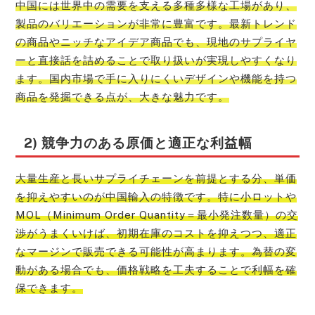
中国には世界中の需要を支える多種多様な工場があり、
製品のバリエーションが非常に豊富です。最新トレンド
の商品やニッチなアイデア商品でも、現地のサプライヤ
ーと直接話を詰めることで取り扱いが実現しやすくなり
ます。国内市場で手に入りにくいデザインや機能を持つ
商品を発掘できる点が、大きな魅力です。
2) 競争力のある原価と適正な利益幅
大量生産と長いサプライチェーンを前提とする分、単価
を抑えやすいのが中国輸入の特徴です。特に小ロットや
MOL（Minimum Order Quantity＝最小発注数量）の交
渉がうまくいけば、初期在庫のコストを抑えつつ、適正
なマージンで販売できる可能性が高まります。為替の変
動がある場合でも、価格戦略を工夫することで利幅を確
保できます。