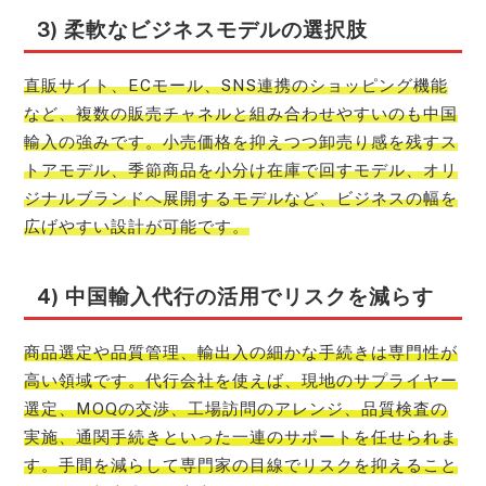
3) 柔軟なビジネスモデルの選択肢
直販サイト、ECモール、SNS連携のショッピング機能
など、複数の販売チャネルと組み合わせやすいのも中国
輸入の強みです。小売価格を抑えつつ卸売り感を残すス
トアモデル、季節商品を小分け在庫で回すモデル、オリ
ジナルブランドへ展開するモデルなど、ビジネスの幅を
広げやすい設計が可能です。
4) 中国輸入代行の活用でリスクを減らす
商品選定や品質管理、輸出入の細かな手続きは専門性が
高い領域です。代行会社を使えば、現地のサプライヤー
選定、MOQの交渉、工場訪問のアレンジ、品質検査の
実施、通関手続きといった一連のサポートを任せられま
す。手間を減らして専門家の目線でリスクを抑えること