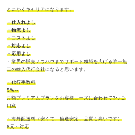
とにかくキャリアになります。
・仕入れよし
・物流よし
・コストよし
・対応よし
・応用よし
・
業界の販売ノウハウまでサポート領域を広げる唯一無
二の輸入代行会社
になると思います。
・代行手数料
5%～
月額プレミアムプランをお客様ニーズに合わせて3つご
用意
・海外配送料
（
安くて
、
輸送安定
、
品質も高いです
）
8元～対応