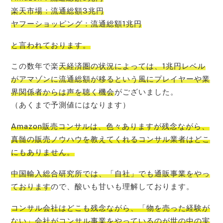
楽天市場：流通総額3兆円
ヤフーショッピング：流通総額1兆円
と言われております。
この数年で楽
天経済圏の状況によっては、1兆円レベル
がアマゾンに流通総額が移るという風にプレイヤーや業
界関係者からは声を聴く機会
がございました。
（あくまで予測値にはなります）
Amazon販売コンサルは、色々ありますが残念ながら、
真髄の販売ノウハウを教えてくれるコンサル業者はどこ
にもありません
。
中国輸入総合研究所では、「自社」でも通販事業をやっ
ております
ので、酸いも甘いも理解しております。
コンサル会社はどこも残念ながら、「物を売った経験が
ない」会社がコンサル事業をやっているのが世の中の実