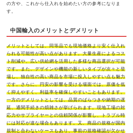
の方や、これから仕入れを始めたい方の参考になりま
す。
中国輸入のメリットとデメリット
メリットとしては、同等品でも現地価格より安く仕入れ
られる可能性が高い点があります。大量生産によるコス
ト削減や、広い供給網を活用した多様な商品選択が可能
です。また、デザインや機能の新しいタイプが次々と登
場し、独自性の高い商品を市場に投入しやすい点も魅力
です。さらに、円安の影響を受ける場面では、原価を低
く抑えやすく、利益率を確保しやすいこともあります。
一方のデメリットとしては、品質のばらつきや納期の遅
延、通関手続きの煩雑さが挙げられます。現地工場の対
応力やサプライヤーとの信頼関係が影響し、トラブル時
には対応が遑な場合もあります。又、商品の規格が国内
規制と合わないケースもあり、事前の規格確認が欠かせ