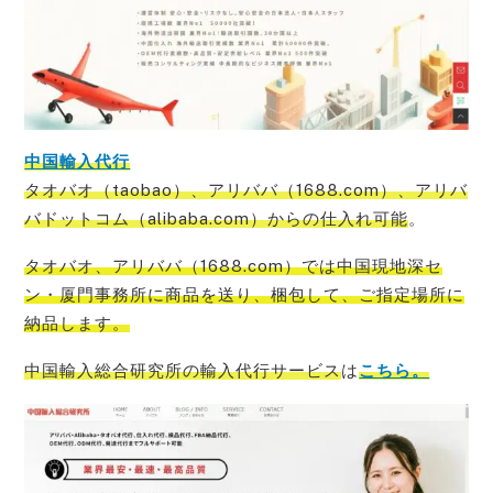
中国輸入代行
タオバオ（taobao）、アリババ（1688.com）、アリバ
バドットコム（alibaba.com）からの仕入れ可能
。
タオバオ、アリババ（1688.com）では中国現地深セ
ン・厦門事務所に商品を送り、梱包して、ご指定場所に
納品
します。
中国輸入総合研究所の輸入代行サービス
は
こちら。