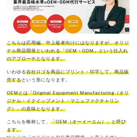
こちらは応用編、
中上級者向けにはなりますが、オリジ
ナル商品開発といわれる「OEM・ODM」という仕入れ
のアプローチ
となります。
いわゆる
自社ロゴを商品にプリント・印字して、商品販
売する
という形になります。
OEMとは「Original Equipment Manufacturing（オリ
ジナル・イクイップメント・マニュファクチャリン
グ）」
の意味となります。
こちらを略称して、
「OEM（オーイーエム）」と呼び
ます。