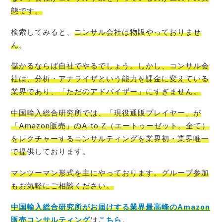
態
です。
検索してみると、
コンサル会社は物販やっておりませ
ん
。
儲かるならば自社でやるでしょう。しかし、コンサル会
社は、分析・アナライザという能力を課金に変えている
業界であり、「ただのアドバイザー」
にすぎません。
中国輸入総合研究所では、「現役通販プレイヤー」が
「Amazon販売」のA to Z（エートゥーゼット。全て）
をレクチャーするコンサルティングを業界初・業界唯一
で提
供しております。
マンツーマン形式を主にやっております。グループ参加
もお気軽にご相談ください。
中国輸入総合研究所がお届けする業界最高峰のAmazon
販売コンサルティング
は
こちら
。