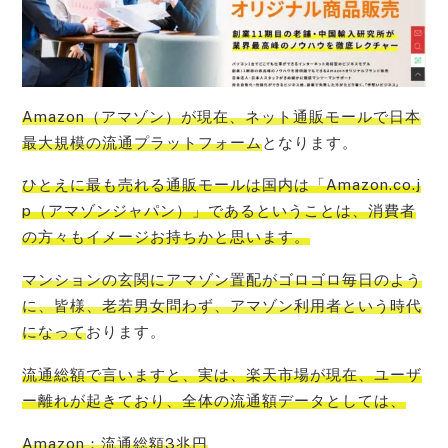
Amazon（アマゾン）が現在、ネット通販モールで日本
最大規模の流通プラットフォーム
となります。
ひとえに
最も売れる通販モールは国内は「Amazon.co.j
p（アマゾンジャパン）」である
ということは、消費者
の方々もイメージお持ちかと思います。
マンションの玄関にアマゾン置配がゴロゴロ毎日のよう
に、皆様、老若男女問わず、アマゾン利用者という時代
になって
おります。
流通総額で言いますと、
実は、楽天市場が現在、ユーザ
ー離れが起きており
、全体の流通額データとしては、
Amazon：流通総額3兆円