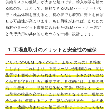
供給リスクの低減」が大きな魅力です。輸入物販を始め
る際の第一歩として、信頼できるOEMパートナーと代
行・検品体制を整えると、初心者でも着実に売上を伸ば
せる可能性が高まります。もし興味があれば、あなたの
商材やターゲット市場に合わせたOEMパートナー選定
と代行活用の具体的な進め方を一緒に設計します。
1. 工場直取引のメリットと安全性の確保
アリババのOEMは多くの場合、工場そのものと直接取
引します。これにより、中間マージンが削減され、同じ
品質でも価格が抑えられます。ただし、安さだけではな
く品質を守る仕組みが重要です。具体的には、工場の設
備・生産ライン・品質管理体制を事前に確認すること、
出荷前の検品を必ず行うことが基本となります。現地の
検品会社に依頼することで、製品の規格適合、寸法の正
確さ、機能の有無などを第三者の目でチェックしてもら