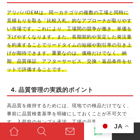
アリババOEMは、同一カテゴリの複数の工場と同時に
見積もりを取る「比較入札」的なアプローチが取りやす
い市場です。これにより、工場間の競争が働き、単価を
下げやすくなります。また、長期契約や安定した発注量
を約束することでリードタイムの短縮や割引率の引き上
げが期待できます。重要なのは、価格だけでなく、納
期、品質保証、アフターサービス、交換・返品条件をセ
ットで評価することです。
4. 品質管理の実践的ポイント
高品質を維持するためには、現地での検品だけでなく、
事前に品質検査基準を明確にしておくことが不可欠で
す。入荷前のサンプル承認、工場の品質マニュアルの有
JA
無、原材料の規格書（材料証明書、成分表）の確認、出
荷前の機能チェックなど、段階的な検査を設けると良い