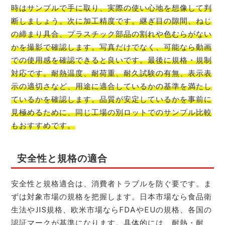
時はサンプルで手に取り、実際の使い心地を想像して判
断しましょう。次に加工精度です。継ぎ目の隙間、ねじ
の締まり具合、プラスチック部品の割れや色むらがない
かを撮影で確認します。写真だけでなく、可能なら動画
での使用感を確認できると良いです。最後に規格・規制
対応です。耐熱温度、耐荷重、耐久試験の有無、表示表
示の適切さなど、用途に適合しているかの基準を満たし
ているかを確認します。品質が安定しているかを事前に
見極めるために、同じ工場の別ロットでのサンプル比較
もおすすめです。
安全性と規格の適合
安全性と規格適合は、消費者トラブルを防ぐ要です。ま
ずは対象市場の規格を把握します。日本市場なら食品衛
生法やJIS規格、欧米市場ならFDAやEUの規格、各国の
認証マークが基準になります。具体的には、耐熱・耐