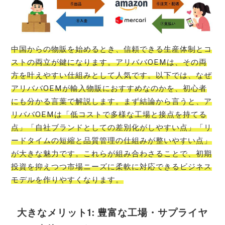
中国からの物販を始めるとき、信頼できる生産体制とコ
ストの両立が鍵になります。アリババOEMは、その両
方を叶えやすい仕組みとして人気です。以下では、なぜ
アリババOEMが輸入物販におすすめなのかを、初心者
にも分かる言葉で解説します。まず結論から言うと、ア
リババOEMは「低コストで多様な工場と接点を持てる
点」「自社ブランドとしての差別化がしやすい点」「リ
ードタイムの短縮と品質管理の仕組みが整いやすい点」
が大きな魅力です。これらが組み合わさることで、初期
投資を抑えつつ市場ニーズに柔軟に対応できるビジネス
モデルを作りやすくなります。
大きなメリット1: 豊富な工場・サプライヤ