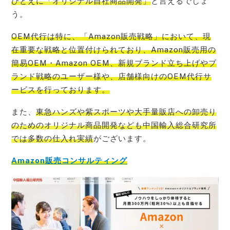
ひとえに「オリジナル自社商品開発」
と言えるでしょ
う。
OEM代行は特に、
「Amazon販売戦略」において、現
在重要な戦略と位置付けられており、Amazon販売用の
簡易OEM・Amazon OEM、新規ブランド立ち上げやブ
ランド戦略のユーザー様や、店舗様向けのOEM代行サ
ービス
を行っております。
また、
東急ハンズや紫スポーツや大手量販店への卸売り
のためのオリジナル商品開発なども中国輸入総合研究所
では多数の仕入れ実績
がございます。
Amazon販売コンサルティング