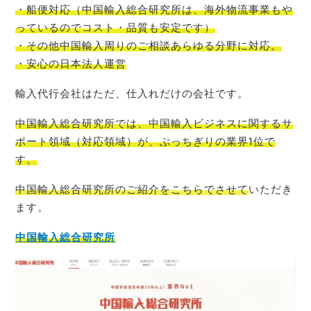
・船便対応
（
中国輸入
総合研究所
は、
海外物流事業もや
っているので
コスト
・品質も安定です）
・その他中国輸入周りのご相談あらゆる分野に対応。
・安心の日本法人運営
輸入代行会社はただ、仕入れだけの会社です。
中国輸入総合研究所では、中国輸入ビジネスに関するサ
ポート領域（対応領域）が、ぶっちぎりの業界1位
で
す。
中国輸入総合研究所のご紹介をこちらでさせて
いただき
ます。
中国輸入総合研究所