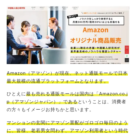
Amazon（アマゾン）が現在、ネット通販モールで日本
最大規模の流通プラットフォーム
となります。
ひとえに
最も売れる通販モールは国内は「Amazon.co.j
p（アマゾンジャパン）」である
ということは、消費者
の方々もイメージお持ちかと思います。
マンションの玄関にアマゾン置配がゴロゴロ毎日のよう
に、皆様、老若男女問わず、アマゾン利用者という時代