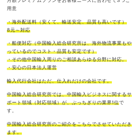
月額プレミアムプランをお客様ニーズに合わせて3つご
用意
・海外配送料
（
安くて
、
輸送安定
、
品質も高いです
）
8元～対応
・船便対応
（
中国輸入
総合研究所
は、
海外物流事業もや
っているので
コスト
・品質も安定です）
・その他中国輸入周りのご相談あらゆる分野に対応。
・安心の日本法人運営
輸入代行会社はただ、仕入れだけの会社です。
中国輸入総合研究所では、中国輸入ビジネスに関するサ
ポート領域（対応領域）が、ぶっちぎりの業界1位
で
す。
中国輸入総合研究所のご紹介をこちらでさせて
いただき
ます。