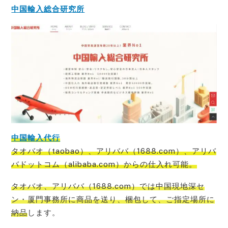
中国輸入総合研究所
中国輸入代行
タオバオ（taobao）、アリババ（1688.com）、アリバ
バドットコム（alibaba.com）からの仕入れ可能
。
タオバオ、アリババ（1688.com）では中国現地深セ
ン・厦門事務所に商品を送り、梱包して、ご指定場所に
納品
します。