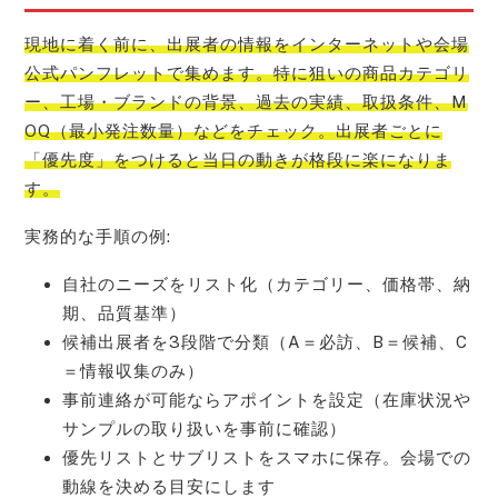
現地に着く前に、出展者の情報をインターネットや会場
公式パンフレットで集めます。特に狙いの商品カテゴリ
ー、工場・ブランドの背景、過去の実績、取扱条件、M
OQ（最小発注数量）などをチェック。出展者ごとに
「優先度」をつけると当日の動きが格段に楽になりま
す。
実務的な手順の例:
自社のニーズをリスト化（カテゴリー、価格帯、納
期、品質基準）
候補出展者を3段階で分類（A＝必訪、B＝候補、C
＝情報収集のみ）
事前連絡が可能ならアポイントを設定（在庫状況や
サンプルの取り扱いを事前に確認）
優先リストとサブリストをスマホに保存。会場での
動線を決める目安にします