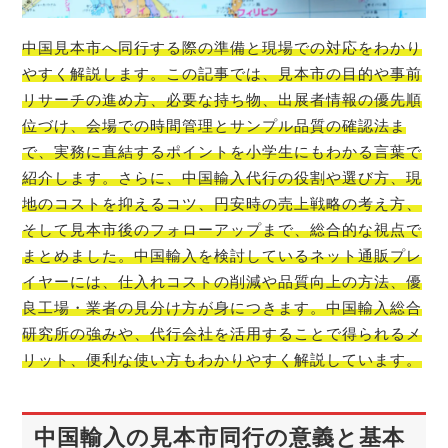
中国見本市へ同行する際の準備と現場での対応をわかり
やすく解説します。この記事では、見本市の目的や事前
リサーチの進め方、必要な持ち物、出展者情報の優先順
位づけ、会場での時間管理とサンプル品質の確認法ま
で、実務に直結するポイントを小学生にもわかる言葉で
紹介します。さらに、中国輸入代行の役割や選び方、現
地のコストを抑えるコツ、円安時の売上戦略の考え方、
そして見本市後のフォローアップまで、総合的な視点で
まとめました。中国輸入を検討しているネット通販プレ
イヤーには、仕入れコストの削減や品質向上の方法、優
良工場・業者の見分け方が身につきます。中国輸入総合
研究所の強みや、代行会社を活用することで得られるメ
リット、便利な使い方もわかりやすく解説しています。
中国輸入の見本市同行の意義と基本