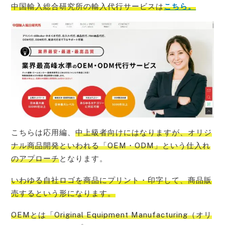
中国輸入総合研究所の輸入代行サービス
は
こちら。
こちらは応用編、
中上級者向けにはなりますが、オリジ
ナル商品開発といわれる「OEM・ODM」という仕入れ
のアプローチ
となります。
いわゆる
自社ロゴを商品にプリント・印字して、商品販
売する
という形になります。
OEMとは「Original Equipment Manufacturing（オリ