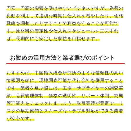
円安・円高の影響を受けやすいビジネスですが、為替の
変動を利用して適切な時期に仕入れを増やしたり、価格
戦略を調整したりすることで利益を守ることが可能で
す。原材料の安定性や仕入れスケジュールを工夫すれ
ば、長期的にも安定した収益を目指せます。
お勧めの活用方法と業者選びのポイント
おすすめは、中国輸入総合研究所のような信頼性の高い
情報源を軸に、現地調査可能な代行会社を併用すること
です。業者を選ぶ際には、工場・サプライヤーの調査実
績、品質管理体制、価格の透明性、サポート体制、納期
管理能力をチェックしましょう。取引実績が豊富で、リ
スクの早期察知とスムーズなトラブル対応ができる業者
が安心です。