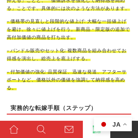
抑える」ことと、「価値訴求を強化して納得感を高め
る」ことです。具体的には次のような方法があります。
– 価格帯の見直しと段階的な値上げ: 大幅な一括値上げ
を避け、徐々に値上げを行う。新商品・限定版の追加で
高付加価値の商品を打ち出す。
– バンドル販売やセット化: 複数商品を組み合わせてお
得感を演出し、総売上を底上げする。
– 付加価値の強化: 品質保証、迅速な発送、アフターサ
ポートなど、価格以外の価値を強調して納得感を高め
る。
実務的な転嫁手順（ステップ）
1) コストの正確な算出: 仕入れ価格、輸送費、関税、保
JA
険、為替レートの変動幅を把握します。