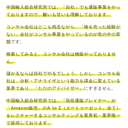
中国輸入総合研究所では、「自社」でも通販事業をやっ
ております
ので、酸いも甘いも理解しております。
コンサル会社はどこも残念ながら、「物を売った経験が
ない」会社がコンサル事業をやっているのが世の中の実
態
です。
検索してみると、
コンサル会社は物販やっておりませ
ん
。
儲かるならば自社でやるでしょう。しかし、コンサル会
社は、分析・アナライザという能力を課金に変えている
業界であり、「ただのアドバイザー」
にすぎません。
中国輸入総合研究所では、「現役通販プレイヤー」が
「Amazon販売」のA to Z（エートゥーゼット。全て）
をレクチャーするコンサルティングを業界初・業界唯一
で提
供しております。