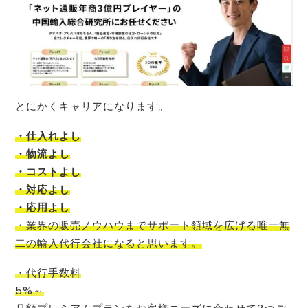
とにかくキャリアになります。
・仕入れよし
・物流よし
・コストよし
・対応よし
・応用よし
・
業界の販売ノウハウまでサポート領域を広げる唯一無
二の輸入代行会社
になると思います。
・代行手数料
5%～