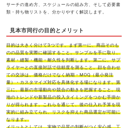
サーチの進め方、スケジュールの組み方、そして必要書
類・持ち物リストを、分かりやすく解説します。
見本市同行の目的とメリット
目的は大きく分けて3つです。まず第一に、商品そのも
のの品質を実際に確認すること。サンプルを手に取り、
素材・縫製・機能・耐久性を判断します。第二に、サプ
ライヤーとの直接対話で信頼度を測ること。顔を合わせ
ての交渉は、価格だけでなく納期・MOQ（最小発注
量）・カスタマイズ対応を具体化する場になります。第
三に、最新の市場動向や競合の動きを把握すること。現
地のトレンドや新製品の投入タイミングをつかむ手掛か
りが得られます。これらを通じて、後の仕入れ予算を現
実的に組み立てられ、リスクを抑えた商品選定が可能に
なります。
メリットとしては、実物で品質の判断がつく安心感、工