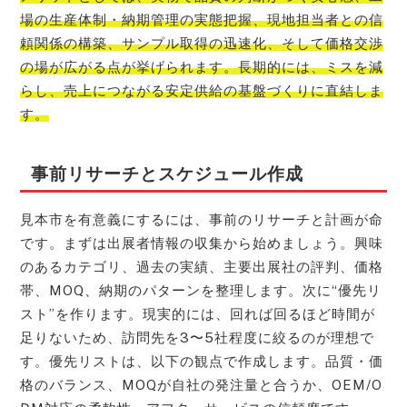
場の生産体制・納期管理の実態把握、現地担当者との信
頼関係の構築、サンプル取得の迅速化、そして価格交渉
の場が広がる点が挙げられます。長期的には、ミスを減
らし、売上につながる安定供給の基盤づくりに直結しま
す。
事前リサーチとスケジュール作成
見本市を有意義にするには、事前のリサーチと計画が命
です。まずは出展者情報の収集から始めましょう。興味
のあるカテゴリ、過去の実績、主要出展社の評判、価格
帯、MOQ、納期のパターンを整理します。次に“優先リ
スト”を作ります。現実的には、回れば回るほど時間が
足りないため、訪問先を3〜5社程度に絞るのが理想で
す。優先リストは、以下の観点で作成します。品質・価
格のバランス、MOQが自社の発注量と合うか、OEM/O