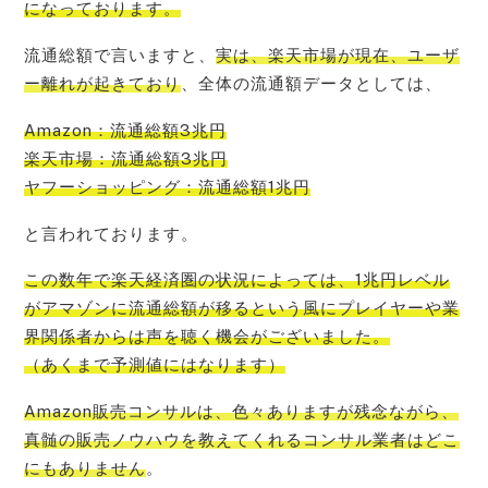
になって
おります。
流通総額で言いますと、
実は、楽天市場が現在、ユーザ
ー離れが起きており
、全体の流通額データとしては、
Amazon：流通総額3兆円
楽天市場：流通総額3兆円
ヤフーショッピング：流通総額1兆円
と言われております。
この数年で楽
天経済圏の状況によっては、1兆円レベル
がアマゾンに流通総額が移るという風にプレイヤーや業
界関係者からは声を聴く機会
がございました。
（あくまで予測値にはなります）
Amazon販売コンサルは、色々ありますが残念ながら、
真髄の販売ノウハウを教えてくれるコンサル業者はどこ
にもありません
。