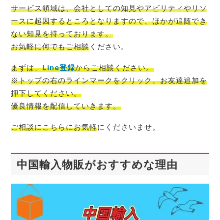
サービス領域は、会社としての知見やアビリティやリソ
ースに起因するところとなりますので、ほかが追随でき
ない知見を持っております。
お気軽に何でもご相談
ください。
まずは、
Line登録
からご相談
ください。
※トップの右のラインマークをクリック、お友達追加を
押下してください。
優良情報を配信
していきます。
ご相談にこちらにお気軽
にくださいませ。
中国輸入物販がおすすめな理由