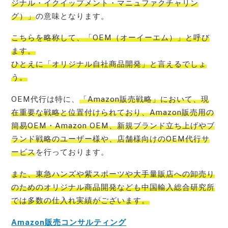
ジナル・イクイップメント・マニュファクチャリン
グ）」
の意味となります。
こちらを略称して、
「OEM（オーイーエム）」と呼び
ます。
ひとえに「オリジナル自社商品開発」
と言えるでしょ
う。
OEM代行は特に、
「Amazon販売戦略」において、現
在重要な戦略と位置付けられており、Amazon販売用の
簡易OEM・Amazon OEM、新規ブランド立ち上げやブ
ランド戦略のユーザー様や、店舗様向けのOEM代行サ
ービス
を行っております。
また、
東急ハンズや紫スポーツや大手量販店への卸売り
のためのオリジナル商品開発なども中国輸入総合研究所
では多数の仕入れ実績
がございます。
Amazon販売コンサルティング