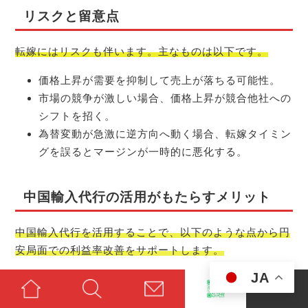
リスクと留意点
転嫁にはリスクも伴います。主なものは以下です。
価格上昇が需要を抑制して売上が落ちる可能性。
市場の競争が激しい場合、価格上昇が競合他社への
シフトを招く。
為替変動が急激に逆方向へ動く場合、転嫁タイミン
グを誤るとマージンが一時的に悪化する。
中国輸入代行の活用がもたらすメリット
中国輸入代行を活用することで、以下のような点から円
安局面での利益率改善をサポートします。
JA
仕入れコストの最適化: 現地工場の直接交渉、MOQ
の調整、品質と価格のバランス最適化。