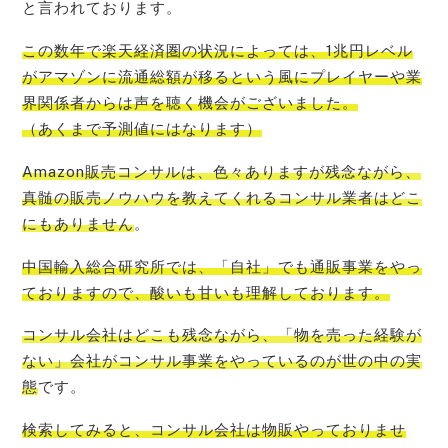
と言われております。
この数年で楽
天経済圏の状況によっては、1兆円レベル
がアマゾンに流通総額が移るという風にプレイヤーや業
界関係者からは声を聴く機会
がございました。
（あくまで予測値にはなります）
Amazon販売コンサルは、色々ありますが残念ながら、
真髄の販売ノウハウを教えてくれるコンサル業者はどこ
にもありません
。
中国輸入総合研究所では、「自社」でも通販事業をやっ
ております
ので、酸いも甘いも理解しております。
コンサル会社はどこも残念ながら、「物を売った経験が
ない」会社がコンサル事業をやっているのが世の中の実
態
です。
検索してみると、
コンサル会社は物販やっておりませ