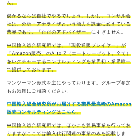
ん
。
儲かるならば自社でやるでしょう。しかし、コンサル会
社は、分析・アナライザという能力を課金に変えている
業界であり、「ただのアドバイザー」
にすぎません。
中国輸入総合研究所では、「現役通販プレイヤー」が
「Amazon販売」のA to Z（エートゥーゼット。全て）
をレクチャーするコンサルティングを業界初・業界唯一
で提
供しております。
マンツーマン形式を主にやっております。グループ参加
もお気軽にご相談ください。
中国輸入総合研究所がお届けする業界最高峰のAmazon
販売コンサルティング
は
こちら
。
中国輸入総合研究所では、ほかにも貿易事業を行ってお
りますがここでは輸入代行関連の事業のみを記載
しま