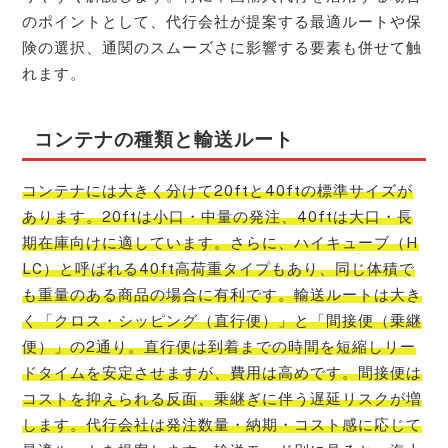
のポイントとして、代行会社が提案する最適ルートや保
険の選択、通関のスムーズさに影響する要素も併せて触
れます。
コンテナの種類と輸送ルート
コンテナには大きく分けて20ftと40ftの標準サイズが
あります。20ftは小口・中量の発注、40ftは大口・長
期在庫向けに適しています。さらに、ハイキューブ（H
LC）と呼ばれる40ft高荷重タイプもあり、同じ体積で
も重量のある商品の場合に有利です。輸送ルートは大き
く「クロス・シッピング（直行便）」と「間接便（乗継
便）」の2通り。直行便は到着までの時間を短縮しリー
ドタイムを安定させますが、費用は高めです。間接便は
コストを抑えられる反面、乗継ぎに伴う遅延リスクが増
します。代行会社は発注数量・納期・コスト感に応じて