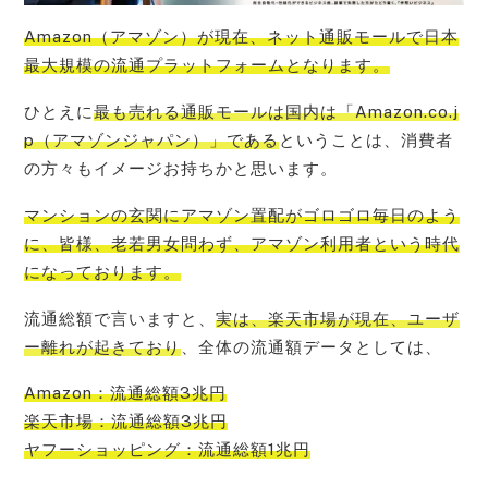
Amazon（アマゾン）が現在、ネット通販モールで日本
最大規模の流通プラットフォーム
となります。
ひとえに
最も売れる通販モールは国内は「Amazon.co.j
p（アマゾンジャパン）」である
ということは、消費者
の方々もイメージお持ちかと思います。
マンションの玄関にアマゾン置配がゴロゴロ毎日のよう
に、皆様、老若男女問わず、アマゾン利用者という時代
になって
おります。
流通総額で言いますと、
実は、楽天市場が現在、ユーザ
ー離れが起きており
、全体の流通額データとしては、
Amazon：流通総額3兆円
楽天市場：流通総額3兆円
ヤフーショッピング：流通総額1兆円