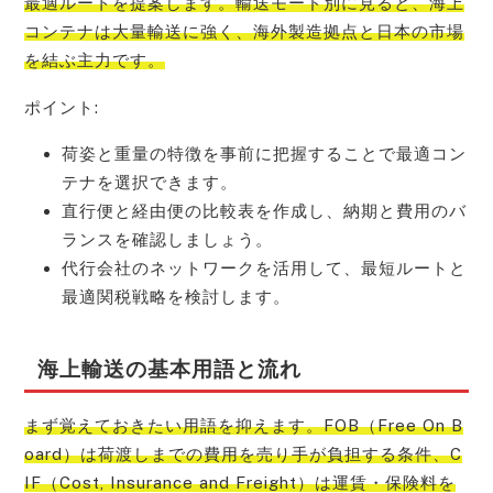
最適ルートを提案します。輸送モード別に見ると、海上
コンテナは大量輸送に強く、海外製造拠点と日本の市場
を結ぶ主力です。
ポイント:
荷姿と重量の特徴を事前に把握することで最適コン
テナを選択できます。
直行便と経由便の比較表を作成し、納期と費用のバ
ランスを確認しましょう。
代行会社のネットワークを活用して、最短ルートと
最適関税戦略を検討します。
海上輸送の基本用語と流れ
まず覚えておきたい用語を抑えます。FOB（Free On B
oard）は荷渡しまでの費用を売り手が負担する条件、C
IF（Cost, Insurance and Freight）は運賃・保険料を