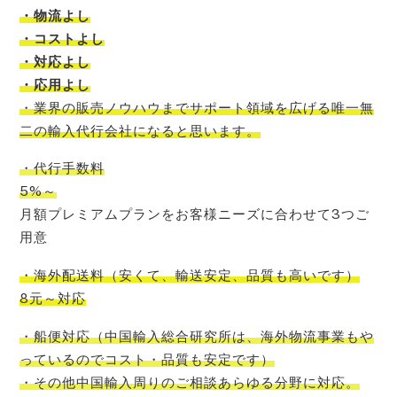
・物流よし
・コストよし
・対応よし
・応用よし
・
業界の販売ノウハウまでサポート領域を広げる唯一無
二の輸入代行会社
になると思います。
・代行手数料
5%～
月額プレミアムプランをお客様ニーズに合わせて3つご
用意
・海外配送料
（
安くて
、
輸送安定
、
品質も高いです
）
8元～対応
・船便対応
（
中国輸入
総合研究所
は、
海外物流事業もや
っているので
コスト
・品質も安定です）
・その他中国輸入周りのご相談あらゆる分野に対応。