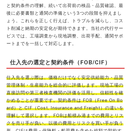
と契約条件の理解、続いて出荷前の検品・品質確認、最
後に必要書類と通関の準備という3つの段階を抑えまし
ょう。これらを正しく行えば、トラブルを減らし、コス
ト削減と納期の安定化が期待できます。当社の代行サー
ビスでは、工場調査から現地調整、出荷手配、通関サポ
ートまでを一括して対応します。
仕入先の選定と契約条件（FOB/CIF）
仕入先を選ぶ際は、価格だけでなく安定供給能力・品質
管理体制・生産能力を総合的に評価します。現地工場の
直接訪問や第三者検査機関の評価を活用し、信頼性を確
かめることが重要です。契約条件は FOB（Free On Bo
ard）と CIF（Cost, Insurance and Freight）の違いを
理解して選択します。FOBは船積み港までの費用とリス
クを売り手が負い、以後の費用とリスクを買い手が負う
形。CIFは費用・保険料・船荷費を含めた総額で契約す