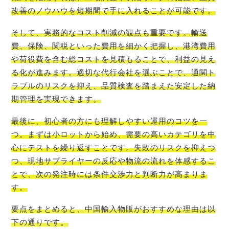
改善のノウハウを短期間で手に入れることが可能です。
そして、実務的なコスト削減の観点も重要です。輸送
費、保険、関税といった費用を細かく把握し、港湾費用
や荷役費を含む総コストを見積もることで、利益の見え
る化が進みます。適切な代行会社を選ぶことで、通関ト
ラブルのリスクを抑え、品質検査を踏まえた安定した納
期管理を実現できます。
最後に、初心者の方にも理解しやすい運用のコツを一
つ。まずは小ロットから始め、需要の高いカテゴリを中
心にテストを繰り返すことです。失敗のリスクを抑えつ
つ、現地サプライヤーの反応や物流の流れを体感するこ
とで、次の発注時には条件交渉力と判断力が高まりま
す。
要点をまとめると、中国輸入物販がおすすめな理由は以
下の通りです。