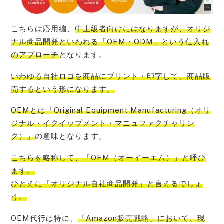
こちらは応用編、
中上級者向けにはなりますが、オリジ
ナル商品開発といわれる「OEM・ODM」という仕入れ
のアプローチ
となります。
いわゆる
自社ロゴを商品にプリント・印字して、商品販
売する
という形になります。
OEMとは「Original Equipment Manufacturing（オリ
ジナル・イクイップメント・マニュファクチャリン
グ）」
の意味となります。
こちらを略称して、
「OEM（オーイーエム）」と呼び
ます。
ひとえに「オリジナル自社商品開発」
と言えるでしょ
う。
OEM代行は特に、
「Amazon販売戦略」において、現