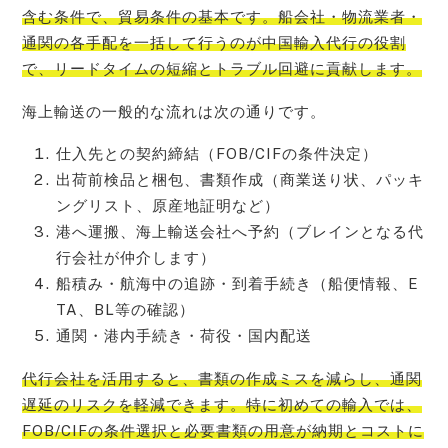
含む条件で、貿易条件の基本です。船会社・物流業者・
通関の各手配を一括して行うのが中国輸入代行の役割
で、リードタイムの短縮とトラブル回避に貢献します。
海上輸送の一般的な流れは次の通りです。
仕入先との契約締結（FOB/CIFの条件決定）
出荷前検品と梱包、書類作成（商業送り状、パッキ
ングリスト、原産地証明など）
港へ運搬、海上輸送会社へ予約（ブレインとなる代
行会社が仲介します）
船積み・航海中の追跡・到着手続き（船便情報、E
TA、BL等の確認）
通関・港内手続き・荷役・国内配送
代行会社を活用すると、書類の作成ミスを減らし、通関
遅延のリスクを軽減できます。特に初めての輸入では、
FOB/CIFの条件選択と必要書類の用意が納期とコストに