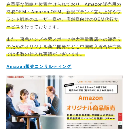
在重要な戦略と位置付けられており、Amazon販売用の
簡易OEM・Amazon OEM、新規ブランド立ち上げやブ
ランド戦略のユーザー様や、店舗様向けのOEM代行サ
ービス
を行っております。
また、
東急ハンズや紫スポーツや大手量販店への卸売り
のためのオリジナル商品開発なども中国輸入総合研究所
では多数の仕入れ実績
がございます。
Amazon販売コンサルティング