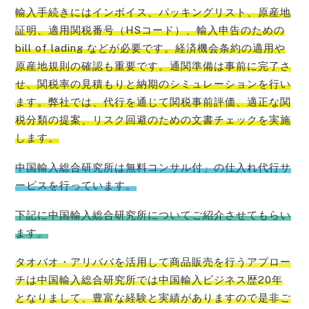
輸入手続きにはインボイス、パッキングリスト、原産地
証明、適用関税番号（HSコード）、輸入申告のための
bill of lading などが必要です。経済機会条約の適用や
原産地規則の確認も重要です。通関準備は事前に完了さ
せ、関税率の見積もりと納期のシミュレーションを行い
ます。弊社では、代行を通じて関税事前評価、適正な関
税分類の提案、リスク回避のための文書チェックを実施
します。
中国輸入総合研究所は無料コンサル付」の仕入れ代行サ
ービスを行っています。
下記に中国輸入総合研究所についてご紹介させてもらい
ます。
タオバオ・
アリババを活用して商品販売を行うアプロー
チは中国輸入総合研究所では中国輸入ビジネス歴20年
となりまして、豊富な経験と実績がありますので是非ご