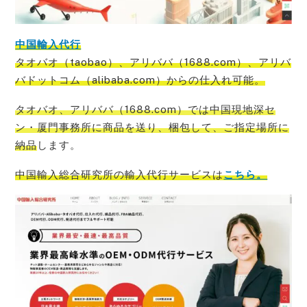
中国輸入代行
タオバオ（taobao）、アリババ（1688.com）、アリバ
バドットコム（alibaba.com）からの仕入れ可能
。
タオバオ、アリババ（1688.com）では中国現地深セ
ン・厦門事務所に商品を送り、梱包して、ご指定場所に
納品
します。
中国輸入総合研究所の輸入代行サービス
は
こちら。