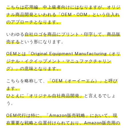
こちらは応用編、
中上級者向けにはなりますが、オリジ
ナル商品開発といわれる「OEM・ODM」という仕入れ
のアプローチ
となります。
いわゆる
自社ロゴを商品にプリント・印字して、商品販
売する
という形になります。
OEMとは「Original Equipment Manufacturing（オリ
ジナル・イクイップメント・マニュファクチャリン
グ）」
の意味となります。
こちらを略称して、
「OEM（オーイーエム）」と呼び
ます。
ひとえに「オリジナル自社商品開発」
と言えるでしょ
う。
OEM代行は特に、
「Amazon販売戦略」において、現
在重要な戦略と位置付けられており、Amazon販売用の