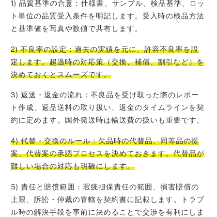
1) 品質基準の合意：仕様書、サンプル、検品基準、ロッ
ト単位の品質受入条件を明記します。受入時の検品方法
と基準値を写真や数値で共有します。
2) 不良率の設定：過去の実績を元に、許容不良率を設
定します。超過時の対応策（交換、補償、割引など）を
決めておくとスムーズです。
3) 返送・返金の流れ：不良品を受け取った際のレポー
ト作成、返品送料の取り扱い、返金のタイムラインを契
約に定めます。国外発送時は輸送費の扱いも重要です。
4) 代替・交換のルール：欠品時の代替品、同等品の提
案、代替案の承認プロセスを決めておきます。代替品が
難しい場合の対応も明確にします。
5) 責任と賠償範囲：瑕疵担保責任の範囲、損害賠償の
上限、訴訟・仲裁の管轄を契約書に記載します。トラブ
ル時の解決手段を事前に決めることで交渉を有利にしま