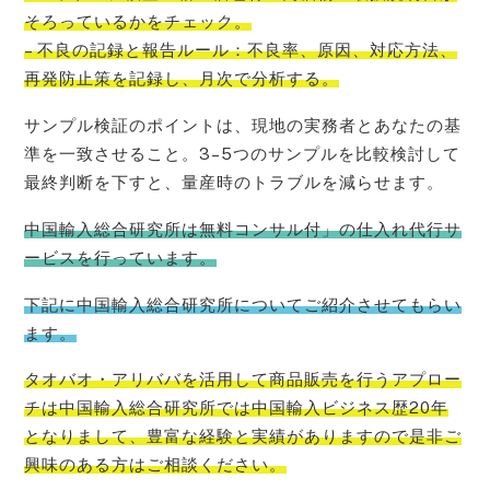
そろっているかをチェック。
– 不良の記録と報告ルール：不良率、原因、対応方法、
再発防止策を記録し、月次で分析する。
サンプル検証のポイントは、現地の実務者とあなたの基
準を一致させること。3–5つのサンプルを比較検討して
最終判断を下すと、量産時のトラブルを減らせます。
中国輸入総合研究所は無料コンサル付」の仕入れ代行サ
ービスを行っています。
下記に中国輸入総合研究所についてご紹介させてもらい
ます。
タオバオ・
アリババを活用して商品販売を行うアプロー
チは中国輸入総合研究所では中国輸入ビジネス歴20年
となりまして、豊富な経験と実績がありますので是非ご
興味のある方はご相
談ください。