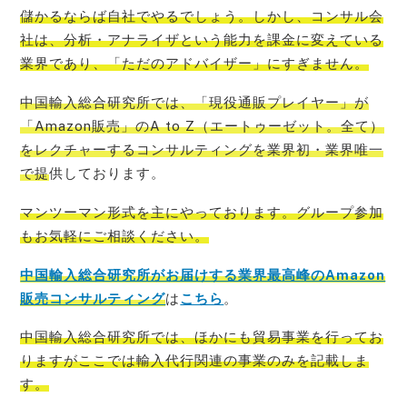
儲かるならば自社でやるでしょう。しかし、コンサル会
社は、分析・アナライザという能力を課金に変えている
業界であり、「ただのアドバイザー」
にすぎません。
中国輸入総合研究所では、「現役通販プレイヤー」が
「Amazon販売」のA to Z（エートゥーゼット。全て）
をレクチャーするコンサルティングを業界初・業界唯一
で提
供しております。
マンツーマン形式を主にやっております。グループ参加
もお気軽にご相談ください。
中国輸入総合研究所がお届けする業界最高峰のAmazon
販売コンサルティング
は
こちら
。
中国輸入総合研究所では、ほかにも貿易事業を行ってお
りますがここでは輸入代行関連の事業のみを記載
しま
す。