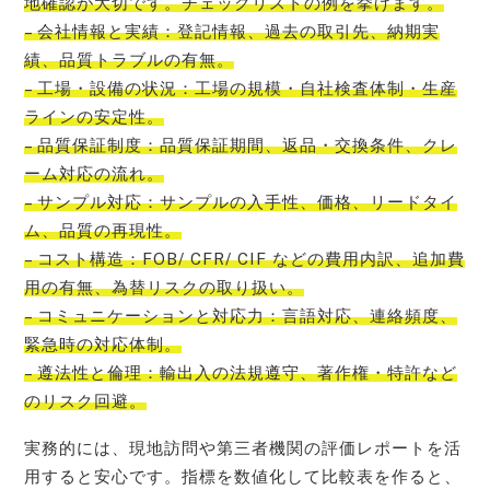
地確認が大切です。チェックリストの例を挙げます。
– 会社情報と実績：登記情報、過去の取引先、納期実
績、品質トラブルの有無。
– 工場・設備の状況：工場の規模・自社検査体制・生産
ラインの安定性。
– 品質保証制度：品質保証期間、返品・交換条件、クレ
ーム対応の流れ。
– サンプル対応：サンプルの入手性、価格、リードタイ
ム、品質の再現性。
– コスト構造：FOB/ CFR/ CIF などの費用内訳、追加費
用の有無、為替リスクの取り扱い。
– コミュニケーションと対応力：言語対応、連絡頻度、
緊急時の対応体制。
– 遵法性と倫理：輸出入の法規遵守、著作権・特許など
のリスク回避。
実務的には、現地訪問や第三者機関の評価レポートを活
用すると安心です。指標を数値化して比較表を作ると、