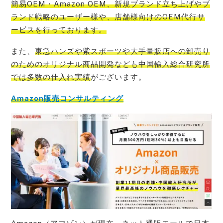
簡易OEM・Amazon OEM、新規ブランド立ち上げやブ
ランド戦略のユーザー様や、店舗様向けのOEM代行サ
ービス
を行っております。
また、
東急ハンズや紫スポーツや大手量販店への卸売り
のためのオリジナル商品開発なども中国輸入総合研究所
では多数の仕入れ実績
がございます。
Amazon販売コンサルティング