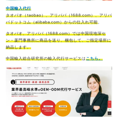
中国輸入代行
タオバオ（taobao）、アリババ（1688.com）、アリバ
バドットコム（alibaba.com）からの仕入れ可能
。
タオバオ、アリババ（1688.com）では中国現地深セ
ン・厦門事務所に商品を送り、梱包して、ご指定場所に
納品
します。
中国輸入総合研究所の輸入代行サービス
は
こちら。