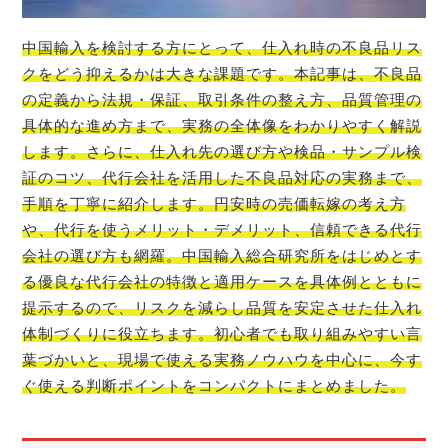
中国輸入を検討する方にとって、仕入れ時の不良品リス
クをどう抑えるかは大きな課題です。本記事は、不良品
の定義から法規・保証、取引条件の整え方、品質管理の
具体的な進め方まで、実務の全体像をわかりやすく解説
します。さらに、仕入れ先の選び方や検品・サンプル検
証のコツ、代行会社を活用した不良品対応の実務まで、
手順を丁寧に紹介します。円安時の売価転嫁の考え方
や、代行を使うメリット・デメリット、信頼できる代行
会社の選び方も網羅。中国輸入総合研究所をはじめとす
る優良な代行会社の特徴と適用ケースを具体例とともに
提示するので、リスクを減らし品質を安定させた仕入れ
体制づくりに役立ちます。初心者でも取り組みやすい言
葉づかいと、現場で使える実務ノウハウを中心に、今す
ぐ使える判断ポイントをコンパクトにまとめました。