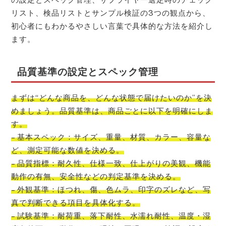
リスト、検品リストとサンプル検証の3つの観点から、
初心者にもわかるやさしい言葉で具体的な方法を紹介し
ます。
品質基準の設定とスペック管理
まずは“どんな商品を、どんな状態で届けたいのか”を決
めましょう。品質基準は、商品ごとに以下を明確にしま
す。
– 基本スペック：サイズ、重量、材質、カラー、容量な
ど、測定可能な数値を決める。
– 品質指標：耐久性、仕様一致、仕上がりの美観、機能
動作の有無、安全性などの判定基準を決める。
– 外観基準：ほつれ、傷、色ムラ、印字のズレなど、写
真で判断できる項目を具体化する。
– 試験基準：耐荷重、落下耐性、水濡れ耐性、温度・湿