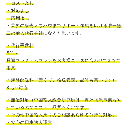
・コストよし
・対応よし
・応用よし
・
業界の販売ノウハウまでサポート領域を広げる唯一無
二の輸入代行会社
になると思います。
・代行手数料
5%～
月額プレミアムプランをお客様ニーズに合わせて3つご
用意
・海外配送料
（
安くて
、
輸送安定
、
品質も高いです
）
8元～対応
・船便対応
（
中国輸入
総合研究所
は、
海外物流事業もや
っているので
コスト
・品質も安定です）
・その他中国輸入周りのご相談あらゆる分野に対応。
・安心の日本法人運営