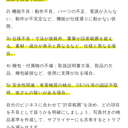
2) 機能不良：動作不良、パーツの不足、電源が入らな
い、動作が不安定など、機能が仕様通りに動かない状
態。
3) 仕様不良：寸法が規格外、重量が誤差範囲を超え
る、素材・成分が表示と異なるなど、仕様と異なる場
合。
4) 梱包・付属物の不備：取扱説明書欠落、部品の欠
品、梱包破損など、使用に支障が出る場合。
5) 安全性関連：有害物質の検出、CE/UL等の認証不取
得、改ざんの疑いがある場合。
自分のビジネスに合わせて“許容範囲”を決め、どの項目
を不良として扱うかを明確にしましょう。写真付きの検
品基準を作成して、サプライヤーにも共有するとトラブ
ルを減らせます。