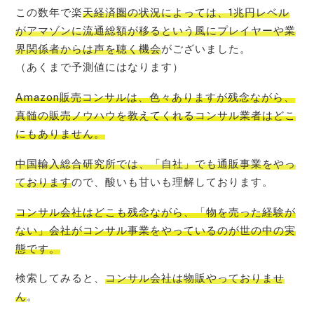
この数年で楽
天経済圏の状況によっては、1兆円レベル
がアマゾンに流通総額が移るという風にプレイヤーや業
界関係者からは声を聴く機会
がございました。
（あくまで予測値にはなります）
Amazon販売コンサルは、色々ありますが残念ながら、
真髄の販売ノウハウを教えてくれるコンサル業者はどこ
にもありません
。
中国輸入総合研究所では、「自社」でも通販事業をやっ
ております
ので、酸いも甘いも理解しております。
コンサル会社はどこも残念ながら、「物を売った経験が
ない」会社がコンサル事業をやっているのが世の中の実
態
です。
検索してみると、
コンサル会社は物販やっておりませ
ん
。