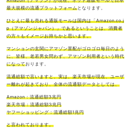
Amazon（アマゾン）が現在、ネット通販モールで日本
最大規模の流通プラットフォーム
となります。
ひとえに
最も売れる通販モールは国内は「Amazon.co.j
p（アマゾンジャパン）」である
ということは、消費者
の方々もイメージお持ちかと思います。
マンションの玄関にアマゾン置配がゴロゴロ毎日のよう
に、皆様、老若男女問わず、アマゾン利用者という時代
になって
おります。
流通総額で言いますと、
実は、楽天市場が現在、ユーザ
ー離れが起きており
、全体の流通額データとしては、
Amazon：流通総額3兆円
楽天市場：流通総額3兆円
ヤフーショッピング：流通総額1兆円
と言われております。