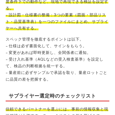
度条件下での動作など、現地で再現できる検証を設定す
る。
– 設計図・仕様書の整備：3つの要素（図面・部品リス
ト・品質基準表）を一つのファイルにまとめ、サプライ
ヤーへ共有する。
スペック管理を徹底するポイントは以下。
– 仕様は必ず書面化して、サインをもらう。
– 変更があれば即時更新し、全関係者に通知。
– 受け入れ基準（AQLなどの受入検査基準）を設定し
て、検品の判断根拠を統一する。
– 量産前に必ずサンプルで承認を取り、量産ロットごと
に品質の差を把握する。
サプライヤー選定時のチェックリスト
信頼できるパートナーを選ぶには、事前の情報収集と現