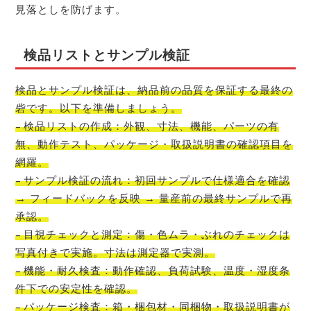
見落としを防げます。
検品リストとサンプル検証
検品とサンプル検証は、納品前の品質を保証する最終の
砦です。以下を準備しましょう。
– 検品リストの作成：外観、寸法、機能、パーツの有
無、動作テスト、パッケージ・取扱説明書の確認項目を
網羅。
– サンプル検証の流れ：初回サンプルで仕様適合を確認
→ フィードバックを反映 → 量産前の最終サンプルで再
承認。
– 目視チェックと測定：傷・色ムラ・ぶれのチェックは
写真付きで実施。寸法は測定器で実測。
– 機能・耐久検査：動作確認、負荷試験、温度・湿度条
件下での安定性を確認。
– パッケージ検査：箱・梱包材・同梱物・取扱説明書が