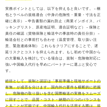
実務ポイントとしては、以下を抑えると良いです。 – 梱
包とラベルの規格適合（中身の危険性・重量・寸法を正
確に表示） – 申告書類の漏れ防止（商業インボイス、パ
ッキングリスト、原産地証明、適合証明など） – 保険と
責任の確認（貨物保険と輸送中の事故時の責任分担） –
輸送会社との事前打ち合わせ（温度管理、取り扱い注
意、緊急連絡体制） これらをクリアにすることで、遅
延リスクとコストを抑えられます。もし初めて中国から
の大量輸入を検討している場合は、規制・危険物対応に
強い中国輸入代行を早めにパートナーに選ぶと安心で
す。
総括として、規制と認証は「事前準備と現地サポートの
有無」が成否を分けます。国内外の要件を横断的に把握
し、危険物の取り扱いを含む国際輸送の実務をスムーズ
に回すことで、品質・コスト・納期の三つのバランスを
とることが可能です。中国輸入代行を活用する際は、規