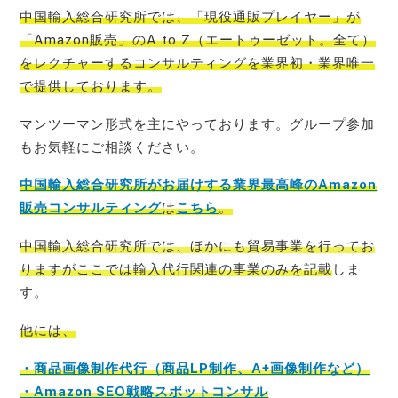
中国輸入総合研究所では、「現役通販プレイヤー」が
「Amazon販売」のA to Z（エートゥーゼット。全て）
をレクチャーするコンサルティングを業界初・業界唯一
で提
供しております。
マンツーマン形式を主にやっております。グループ参加
もお気軽にご相談ください。
中国輸入総合研究所がお届けする業界最高峰のAmazon
販売コンサルティング
は
こちら
。
中国輸入総合研究所では、ほかにも貿易事業を行ってお
りますがここでは輸入代行関連の事業のみを記載
しま
す。
他には、
・商品画像制作代行（商品LP制作、A+画像制作など）
・Amazon SEO戦略スポットコンサル