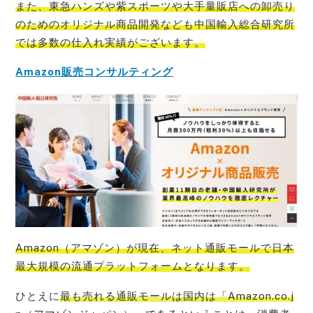
また、
東急ハンズや紫スポーツや大手量販店への卸売り
のためのオリジナル商品開発なども中国輸入総合研究所
では多数の仕入れ実績
がございます。
Amazon販売コンサルティング
Amazon（アマゾン）が現在、ネット通販モールで日本
最大規模の流通プラットフォーム
となります。
ひとえに
最も売れる通販モールは国内は「Amazon.co.j