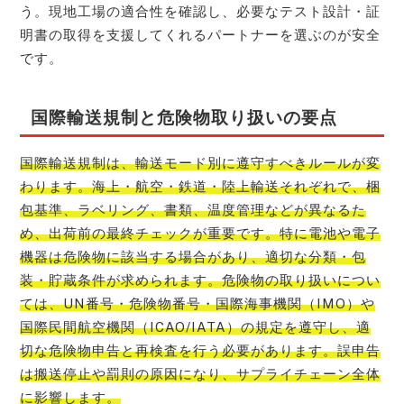
う。現地工場の適合性を確認し、必要なテスト設計・証
明書の取得を支援してくれるパートナーを選ぶのが安全
です。
国際輸送規制と危険物取り扱いの要点
国際輸送規制は、輸送モード別に遵守すべきルールが変
わります。海上・航空・鉄道・陸上輸送それぞれで、梱
包基準、ラベリング、書類、温度管理などが異なるた
め、出荷前の最終チェックが重要です。特に電池や電子
機器は危険物に該当する場合があり、適切な分類・包
装・貯蔵条件が求められます。危険物の取り扱いについ
ては、UN番号・危険物番号・国際海事機関（IMO）や
国際民間航空機関（ICAO/IATA）の規定を遵守し、適
切な危険物申告と再検査を行う必要があります。誤申告
は搬送停止や罰則の原因になり、サプライチェーン全体
に影響します。