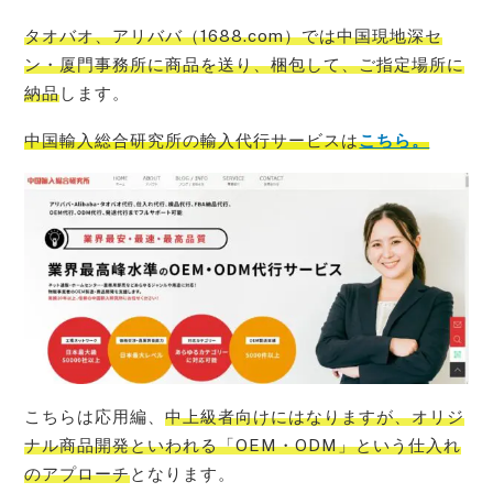
タオバオ、アリババ（1688.com）では中国現地深セ
ン・厦門事務所に商品を送り、梱包して、ご指定場所に
納品
します。
中国輸入総合研究所の輸入代行サービス
は
こちら。
こちらは応用編、
中上級者向けにはなりますが、オリジ
ナル商品開発といわれる「OEM・ODM」という仕入れ
のアプローチ
となります。