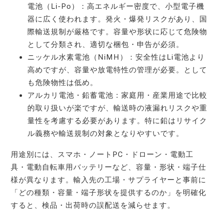
電池（Li-Po）：高エネルギー密度で、小型電子機
器に広く使われます。発火・爆発リスクがあり、国
際輸送規制が厳格です。容量や形状に応じて危険物
として分類され、適切な梱包・申告が必須。
ニッケル水素電池（NiMH）：安全性はLi電池より
高めですが、容量や放電特性の管理が必要。として
も危険物性は低め。
アルカリ電池・鉛蓄電池：家庭用・産業用途で比較
的取り扱いが楽ですが、輸送時の液漏れリスクや重
量性を考慮する必要があります。特に鉛はリサイク
ル義務や輸送規制の対象となりやすいです。
用途別には、スマホ・ノートPC・ドローン・電動工
具・電動自転車用バッテリーなど、容量・形状・端子仕
様が異なります。輸入先の工場・サプライヤーと事前に
「どの種類・容量・端子形状を提供するのか」を明確化
すると、検品・出荷時の誤配送を減らせます。