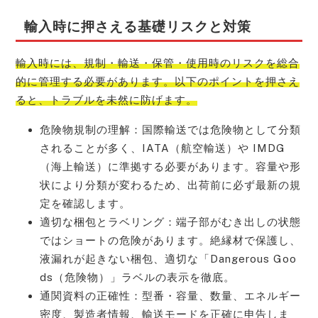
輸入時に押さえる基礎リスクと対策
輸入時には、規制・輸送・保管・使用時のリスクを総合
的に管理する必要があります。以下のポイントを押さえ
ると、トラブルを未然に防げます。
危険物規制の理解：国際輸送では危険物として分類
されることが多く、IATA（航空輸送）や IMDG
（海上輸送）に準拠する必要があります。容量や形
状により分類が変わるため、出荷前に必ず最新の規
定を確認します。
適切な梱包とラベリング：端子部がむき出しの状態
ではショートの危険があります。絶縁材で保護し、
液漏れが起きない梱包、適切な「Dangerous Goo
ds（危険物）」ラベルの表示を徹底。
通関資料の正確性：型番・容量、数量、エネルギー
密度、製造者情報、輸送モードを正確に申告しま