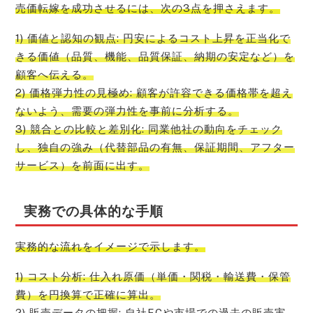
売価転嫁を成功させるには、次の3点を押さえます。
1) 価値と認知の観点: 円安によるコスト上昇を正当化で
きる価値（品質、機能、品質保証、納期の安定など）を
顧客へ伝える。
2) 価格弾力性の見極め: 顧客が許容できる価格帯を超え
ないよう、需要の弾力性を事前に分析する。
3) 競合との比較と差別化: 同業他社の動向をチェック
し、独自の強み（代替部品の有無、保証期間、アフター
サービス）を前面に出す。
実務での具体的な手順
実務的な流れをイメージで示します。
1) コスト分析: 仕入れ原価（単価・関税・輸送費・保管
費）を円換算で正確に算出。
2) 販売データの把握: 自社ECや市場での過去の販売実