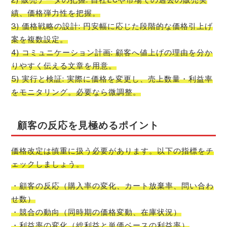
績、価格弾力性を把握。
3) 価格戦略の設計: 円安幅に応じた段階的な価格引上げ
案を複数設定。
4) コミュニケーション計画: 顧客へ値上げの理由を分か
りやすく伝える文章を用意。
5) 実行と検証: 実際に価格を変更し、売上数量・利益率
をモニタリング。必要なら微調整。
顧客の反応を見極めるポイント
価格改定は慎重に扱う必要があります。以下の指標をチ
ェックしましょう。
・顧客の反応（購入率の変化、カート放棄率、問い合わ
せ数）
・競合の動向（同時期の価格変動、在庫状況）
・利益率の変化（総利益と単価ベースの利益率）