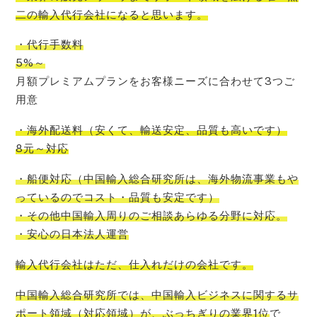
二の輸入代行会社
になると思います。
・代行手数料
5%～
月額プレミアムプランをお客様ニーズに合わせて3つご
用意
・海外配送料
（
安くて
、
輸送安定
、
品質も高いです
）
8元～対応
・船便対応
（
中国輸入
総合研究所
は、
海外物流事業もや
っているので
コスト
・品質も安定です）
・その他中国輸入周りのご相談あらゆる分野に対応。
・安心の日本法人運営
輸入代行会社はただ、仕入れだけの会社です。
中国輸入総合研究所では、中国輸入ビジネスに関するサ
ポート領域（対応領域）が、ぶっちぎりの業界1位
で