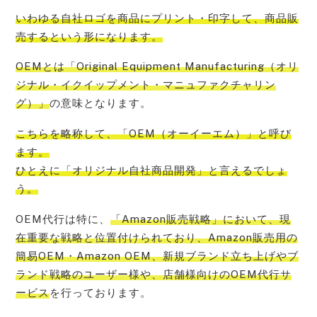
いわゆる
自社ロゴを商品にプリント・印字して、商品販
売する
という形になります。
OEMとは「Original Equipment Manufacturing（オリ
ジナル・イクイップメント・マニュファクチャリン
グ）」
の意味となります。
こちらを略称して、
「OEM（オーイーエム）」と呼び
ます。
ひとえに「オリジナル自社商品開発」
と言えるでしょ
う。
OEM代行は特に、
「Amazon販売戦略」において、現
在重要な戦略と位置付けられており、Amazon販売用の
簡易OEM・Amazon OEM、新規ブランド立ち上げやブ
ランド戦略のユーザー様や、店舗様向けのOEM代行サ
ービス
を行っております。