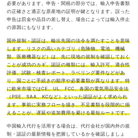
必要があります。申告・関税の部分では、輸入申告書類
の正確さと適正な原産地の証明が鍵となります。誤った
申告は罰金や品目の差し替え、場合によっては輸入停止
の原因にもなります。
国外規制・認証は、輸出先国の法令を満たすことを意味
します。リスクの高いカテゴリ（危険物、電池、機械
類、医療機器など）は、先に現地の規制を確認しておく
ことが成功のカギ。認証の種類には、輸入許可、適合性
評価、試験・検査レポート、ラベリング要件などがあ
り、国ごとに手続きの順序や必要書類が異なります。特
に欧米市場ではCE、UL、FCC、各国の電気用品安全法
（PSE、SAA、KCなど）といった認証がよく求められ
ます。事前に実務フローを描き、不足書類を段階的に揃
えることが、遅延や追加費用を避ける最短ルートです。
中国輸入代行を活用する場合は、代行会社が国内外の規
制・認証の最新情報を把握しているかを確認しましょ