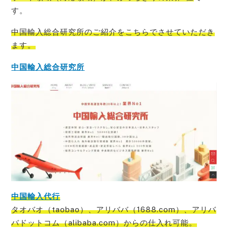
す。
中国輸入総合研究所のご紹介をこちらでさせて
いただき
ます。
中国輸入総合研究所
中国輸入代行
タオバオ（taobao）、アリババ（1688.com）、アリバ
バドットコム（alibaba.com）からの仕入れ可能
。