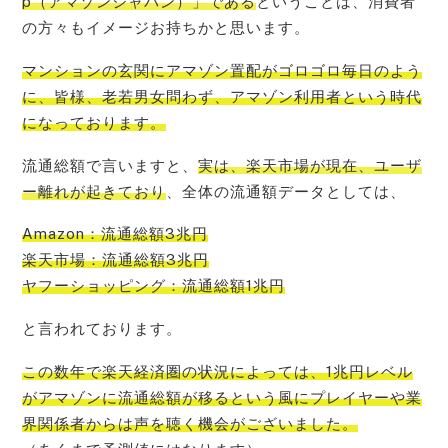
p（アマゾンジャパン）」である
ということは、消費者
の方々もイメージお持ちかと思います。
マンションの玄関にアマゾン置配がゴロゴロ毎日のよう
に、皆様、老若男女問わず、アマゾン利用者という時代
になって
おります。
流通総額で言いますと、
実は、楽天市場が現在、ユーザ
ー離れが起きており
、全体の流通額データとしては、
Amazon：流通総額3兆円
楽天市場：流通総額3兆円
ヤフーショッピング：流通総額1兆円
と言われております。
この数年で楽
天経済圏の状況によっては、1兆円レベル
がアマゾンに流通総額が移るという風にプレイヤーや業
界関係者からは声を聴く機会
がございました。