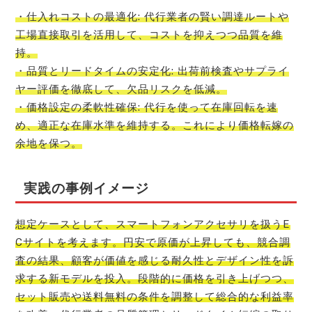
・仕入れコストの最適化: 代行業者の賢い調達ルートや
工場直接取引を活用して、コストを抑えつつ品質を維
持。
・品質とリードタイムの安定化: 出荷前検査やサプライ
ヤー評価を徹底して、欠品リスクを低減。
・価格設定の柔軟性確保: 代行を使って在庫回転を速
め、適正な在庫水準を維持する。これにより価格転嫁の
余地を保つ。
実践の事例イメージ
想定ケースとして、スマートフォンアクセサリを扱うE
Cサイトを考えます。円安で原価が上昇しても、競合調
査の結果、顧客が価値を感じる耐久性とデザイン性を訴
求する新モデルを投入。段階的に価格を引き上げつつ、
セット販売や送料無料の条件を調整して総合的な利益率