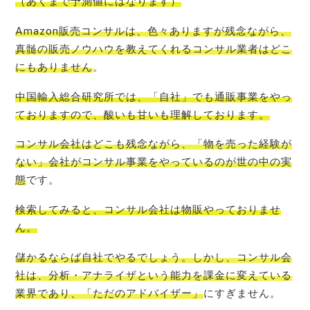
（あくまで予測値にはなります）
Amazon販売コンサルは、色々ありますが残念ながら、
真髄の販売ノウハウを教えてくれるコンサル業者はどこ
にもありません
。
中国輸入総合研究所では、「自社」でも通販事業をやっ
ております
ので、酸いも甘いも理解しております。
コンサル会社はどこも残念ながら、「物を売った経験が
ない」会社がコンサル事業をやっているのが世の中の実
態
です。
検索してみると、
コンサル会社は物販やっておりませ
ん
。
儲かるならば自社でやるでしょう。しかし、コンサル会
社は、分析・アナライザという能力を課金に変えている
業界であり、「ただのアドバイザー」
にすぎません。