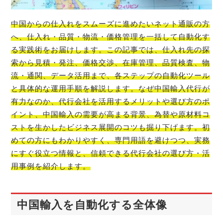
中国からの仕入れをスムーズに進めたいネット通販の方
へ、仕入れ・品質・物流・価格管理を一括して自動化す
る実践術をお届けします。この記事では、仕入れ先の探
索から見積・発注、価格交渉、在庫管理、品質検査、物
流・通関、データ活用まで、各ステップの自動化ツール
と具体的な運用手順を解説します。なぜ中国輸入代行が
有力なのか、代行会社を活用するメリットや選び方のポ
イント、中国輸入の需要が高まる背景、為替や原材料コ
ストを生かしたビジネス展開のコツも掘り下げます。初
めての方にもわかりやすく、専門用語を避けつつ、実務
にすぐ役立つ情報と、信頼できる代行会社の選び方・活
用事例を紹介します。
中国輸入を自動化する全体像