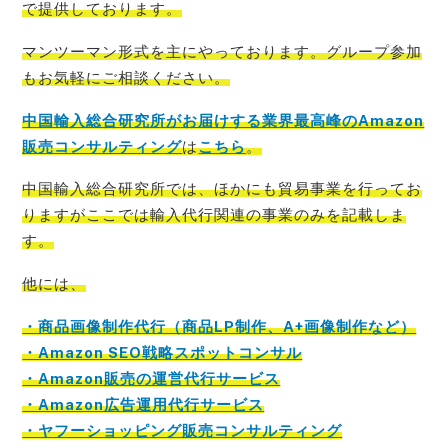
で提
供しております。
マンツーマン形式を主にやっております。グループ参加
もお気軽にご相談ください。
中国輸入総合研究所がお届けする業界最高峰のAmazon
販売コンサルティング
は
こちら
。
中国輸入総合研究所では、ほかにも貿易事業を行ってお
りますがここでは輸入代行関連の事業のみを記載
しま
す。
他には、
・商品画像制作代行（商品LP制作、A+画像制作など）
・Amazon SEO戦略スポットコンサル
・Amazon販売の運営代行サービス
・Amazon広告運用代行サービス
・ヤフーショッピング販売コンサルティング