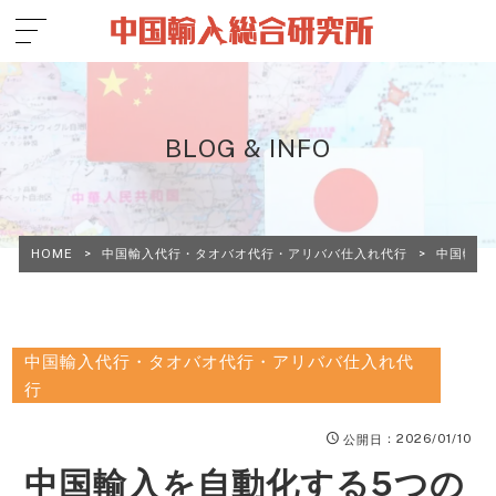
BLOG & INFO
HOME
>
中国輸入代行・タオバオ代行・アリババ仕入れ代行
>
中国輸入
中国輸入代行・タオバオ代行・アリババ仕入れ代
行
：2026/01/10
公開日
中国輸入を自動化する5つの