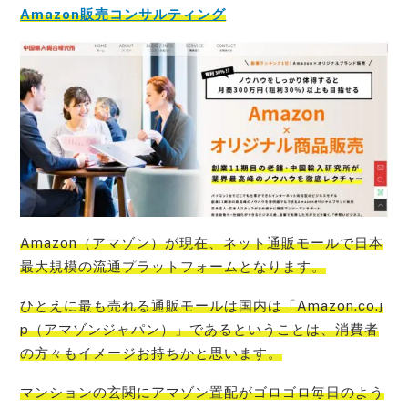
Amazon販売コンサルティング
Amazon（アマゾン）が現在、ネット通販モールで日本
最大規模の流通プラットフォーム
となります。
ひとえに
最も売れる通販モールは国内は「Amazon.co.j
p（アマゾンジャパン）」である
ということは、消費者
の方々もイメージお持ちかと思います。
マンションの玄関にアマゾン置配がゴロゴロ毎日のよう