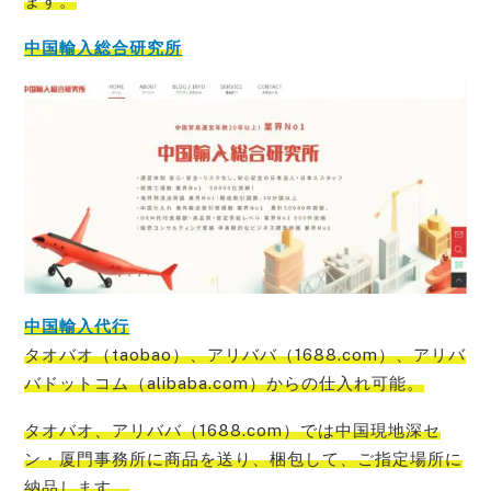
ます。
中国輸入総合研究所
中国輸入代行
タオバオ（taobao）、アリババ（1688.com）、アリバ
バドットコム（alibaba.com）からの仕入れ可能
。
タオバオ、アリババ（1688.com）では中国現地深セ
ン・厦門事務所に商品を送り、梱包して、ご指定場所に
納品
します。