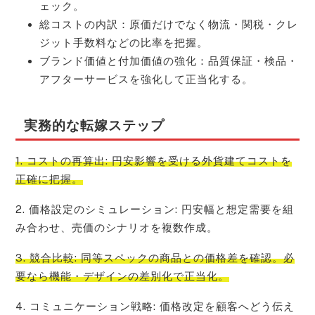
ェック。
総コストの内訳：原価だけでなく物流・関税・クレ
ジット手数料などの比率を把握。
ブランド価値と付加価値の強化：品質保証・検品・
アフターサービスを強化して正当化する。
実務的な転嫁ステップ
1. コストの再算出: 円安影響を受ける外貨建てコストを
正確に把握。
2. 価格設定のシミュレーション: 円安幅と想定需要を組
み合わせ、売価のシナリオを複数作成。
3. 競合比較: 同等スペックの商品との価格差を確認。必
要なら機能・デザインの差別化で正当化。
4. コミュニケーション戦略: 価格改定を顧客へどう伝え