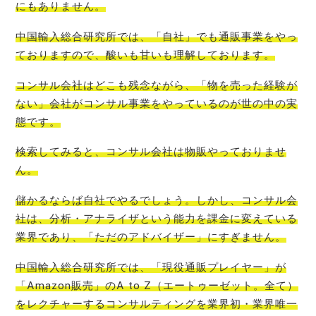
にもありません
。
中国輸入総合研究所では、「自社」でも通販事業をやっ
ております
ので、酸いも甘いも理解しております。
コンサル会社はどこも残念ながら、「物を売った経験が
ない」会社がコンサル事業をやっているのが世の中の実
態
です。
検索してみると、
コンサル会社は物販やっておりませ
ん
。
儲かるならば自社でやるでしょう。しかし、コンサル会
社は、分析・アナライザという能力を課金に変えている
業界であり、「ただのアドバイザー」
にすぎません。
中国輸入総合研究所では、「現役通販プレイヤー」が
「Amazon販売」のA to Z（エートゥーゼット。全て）
をレクチャーするコンサルティングを業界初・業界唯一