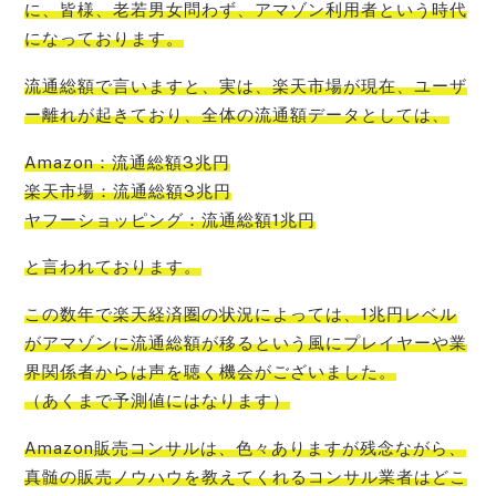
に、皆様、老若男女問わず、アマゾン利用者という時代
になって
おります。
流通総額で言いますと、
実は、楽天市場が現在、ユーザ
ー離れが起きており
、全体の流通額データとしては、
Amazon：流通総額3兆円
楽天市場：流通総額3兆円
ヤフーショッピング：流通総額1兆円
と言われております。
この数年で楽
天経済圏の状況によっては、1兆円レベル
がアマゾンに流通総額が移るという風にプレイヤーや業
界関係者からは声を聴く機会
がございました。
（あくまで予測値にはなります）
Amazon販売コンサルは、色々ありますが残念ながら、
真髄の販売ノウハウを教えてくれるコンサル業者はどこ