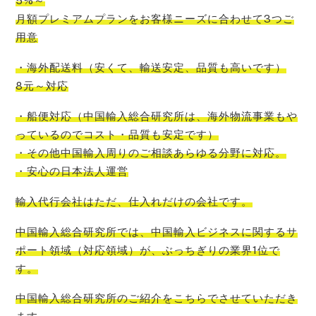
5%～
月額プレミアムプランをお客様ニーズに合わせて3つご
用意
・海外配送料
（
安くて
、
輸送安定
、
品質も高いです
）
8元～対応
・船便対応
（
中国輸入
総合研究所
は、
海外物流事業もや
っているので
コスト
・品質も安定です）
・その他中国輸入周りのご相談あらゆる分野に対応。
・安心の日本法人運営
輸入代行会社はただ、仕入れだけの会社です。
中国輸入総合研究所では、中国輸入ビジネスに関するサ
ポート領域（対応領域）が、ぶっちぎりの業界1位
で
す。
中国輸入総合研究所のご紹介をこちらでさせて
いただき