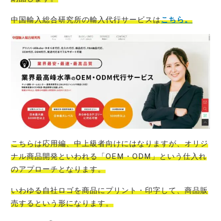
中国輸入総合研究所の輸入代行サービス
は
こちら。
こちらは応用編、
中上級者向けにはなりますが、オリジ
ナル商品開発といわれる「OEM・ODM」という仕入れ
のアプローチ
となります。
いわゆる
自社ロゴを商品にプリント・印字して、商品販
売する
という形になります。