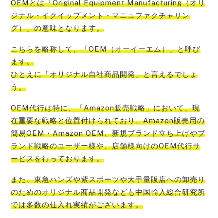
OEMとは「Original Equipment Manufacturing（オリ
ジナル・イクイップメント・マニュファクチャリン
グ）」
の意味となります。
こちらを略称して、
「OEM（オーイーエム）」と呼び
ます。
ひとえに「オリジナル自社商品開発」
と言えるでしょ
う。
OEM代行は特に、
「Amazon販売戦略」において、現
在重要な戦略と位置付けられており、Amazon販売用の
簡易OEM・Amazon OEM、新規ブランド立ち上げやブ
ランド戦略のユーザー様や、店舗様向けのOEM代行サ
ービス
を行っております。
また、
東急ハンズや紫スポーツや大手量販店への卸売り
のためのオリジナル商品開発なども中国輸入総合研究所
では多数の仕入れ実績
がございます。