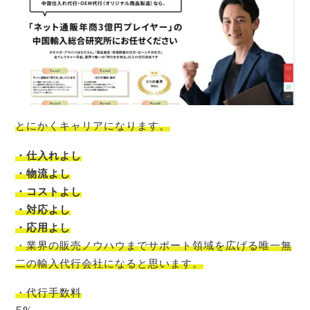
とにかくキャリアになります。
・仕入れよし
・物流よし
・コストよし
・対応よし
・応用よし
・
業界の販売ノウハウまでサポート領域を広げる唯一無
二の輸入代行会社
になると思います。
・代行手数料