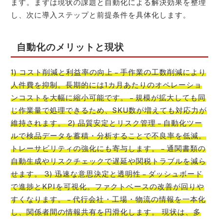
ます。まずは現状の課題と自動化による解決効果を整理
し、次に導入ステップと前提条件を具体化します。
自動化のメリットと現状
1) コスト削減と利益率の向上 – 手作業の工数削減により
人件費を抑制。長期的には1カ月あたりのオペレーショ
ンコストを大幅に縮小可能です。 – 規模が拡大しても同
じ作業量で処理できるため、SKU数が増えても対応力が
維持されます。 2) 品質安定とリスク管理 – 自動化ツー
ルで検品データを蓄積・分析することで不良率を低減。
トレーサビリティの強化にも寄与します。 – 通関書類の
自動生成やリスクチェックで遅延や関税トラブルを減ら
せます。 3) 迅速な意思決定と透明性 – ダッシュボード
で進捗とKPIを可視化。ファクトベースの改善が回りや
すくなります。 – 代行会社・工場・物流の情報を一本化
し、関係者間の情報共有を円滑化します。 現状は、多