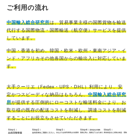
ご利用の流れ
中国輸入総
合研究所
は、貿易事業主様の国際貨物を輸送
代行する国際物流・国際輸送（航空便）サービスを提供
しています。
中国・香港を初め、韓国・欧米・欧州・東南アジア・イ
ンド・アフリカその他各国からの輸出入に対応していま
す。
大手クーリエ（Fedex・UPS・DHL）利用により、安
定かつスピーディな納品はもちろん、
中国輸入総合研究
所
が提供する圧倒的にローコストな輸送料金により、お
取引様の既存の配送コストを削減し、調達コストを削減
することにお役立ち
させていただきます。