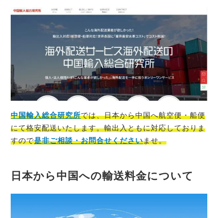
中国輸入総合研究所
では、
日本
から
中国
へ航空便・船便
にて格安配送いたします。輸出入ともに対応しておりま
すので
是非ご相談・お問合せください
ませ。
日本から中国への輸送料金について