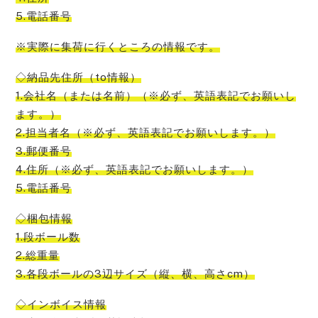
5.電話番号
※実際に集荷に行くところの情報です。
◇納品先住所（to情報）
1.会社名（または名前）（※必ず、英語表記でお願いし
ます。）
2.担当者名（※必ず、英語表記でお願いします。）
3.郵便番号
4.住所（※必ず、英語表記でお願いします。）
5.電話番号
◇梱包情報
1.段ボール数
2.総重量
3.各段ボールの3辺サイズ（縦、横、高さcm）
◇インボイス情報