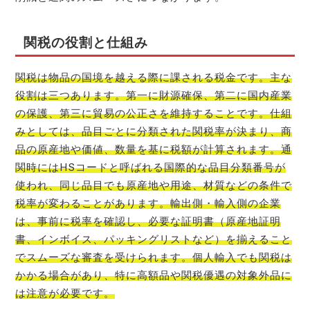
関税の役割と仕組み
関税は物品の国境を越える際に課される税金です。主な
役割は三つあります。第一に財源確保、第二に国内産業
の保護、第三に貿易の公正さを維持することです。仕組
みとしては、品目ごとに分類された関税率が決まり、商
品の原産地や価値、数量を基に税額が計算されます。通
関時にはHSコードと呼ばれる国際的な品目分類番号が
使われ、同じ品目でも原産地や用途、材質などの条件で
税率が変わることがあります。輸出側・輸入側の企業
は、事前に税率を確認し、必要な証明書（原産地証明
書、インボイス、パッキングリストなど）を揃えること
でスムーズな審査を受けられます。個人輸入でも関税は
かかる場合があり、特に高額品や関税優遇の対象外品に
は注意が必要です。