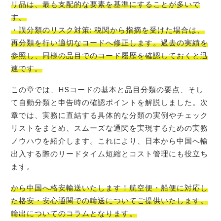
リ品は、最も支配的な要素を基準にすることが多いで
す。
・誤分類のリスク対策: 税関から指摘を受けた場合は、
再分類を行い適切なコードへ修正します。過去の実績を
参照し、同様の品目でのコード履歴を確認しておくと迅
速です。
この章では、HSコードの基本と品目分類の要点、そし
て自動分類と申告時の確認ポイントを解説しました。次
章では、実務に直結する具体的な分類の実例やチェック
リストをまとめ、スムーズな通関を実現するための実務
ノウハウを紹介します。これにより、日本から中国へ輸
出入する際のリードタイム短縮とコスト管理にも役立ち
ます。
から中国へ格安輸送いたします！航空便・船便に対応し
た格安・安心通関での輸送についてご提供
いたします。
輸出についてのコラム
となります。