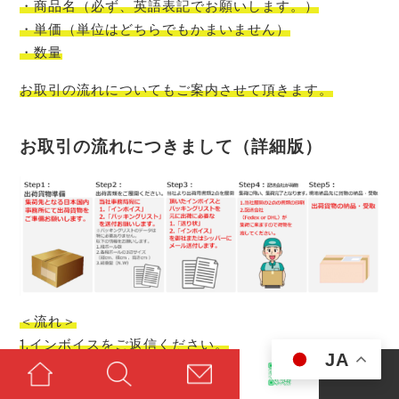
・商品名（必ず、英語表記でお願いします。）
・単価（単位はどちらでもかまいません）
・数量
お取引の流れについてもご案内させて頂きます。
お取引の流れにつきまして（詳細版）
＜流れ＞
1.インボイスをご返信ください。
JA
2.情報問題なければ、集荷予約をかけます。