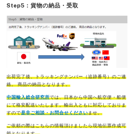
Step5：貨物の納品・受取
出荷完了後、トラッキングナンバー（追跡番号）のご連
絡。 商品の納品となります。
中国輸入総合研究所
では、
日本から中国
へ
航空便・船便
にて格安配送いたします。輸出入ともに対応しておりま
すので
是非ご相談・お問合せください
ませ。
ご依頼の際はこちらの情報頂けましたら現地伝票作成可
能
となります。