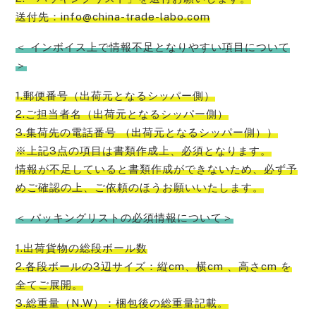
送付先：info@china-trade-labo.com
＜ インボイス上で情報不足となりやすい項目について
＞
1.郵便番号（出荷元となるシッパー側）
2.ご担当者名（出荷元となるシッパー側）
3.集荷先の電話番号 （出荷元となるシッパー側））
※上記3点の項目は書類作成上、必須となります。
情報が不足していると書類作成ができないため、必ず予
めご確認の上、ご依頼のほうお願い
いたします。
＜ パッキングリストの必須情報について＞
1.出荷貨物の総段ボール数
2.各段ボールの3辺サイズ：縦cm、横cm 、高さcm を
全てご展開。
3.総重量（N.W）：梱包後の総重量記載。