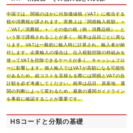
中国では、関税のほかに付加価値税（VAT）に相当する
税や消費税が課されます。実務上は「関税輸入税額」＋
「VAT／消費税」＋「その他の税（例：消費品税）」と
いう形で課税されることが多く、税率は品目ごとに異な
ります。VATは一般的に輸入時に計算され、輸入者が納
付します。企業輸入の場合は、仕入税額控除の枠組みを
使ってVATを控除できるケースが多く、キャッシュフロ
ーに影響します。個人輸入ではVATが高額になる可能性
があるため、総コストを見積もる際には関税とVATの合
計額を必ず考慮してください。税率は品目、原産地、通
関の判断によって変わるため、最新の通関ガイドライン
を事前に確認することが重要です。
HSコードと分類の基礎