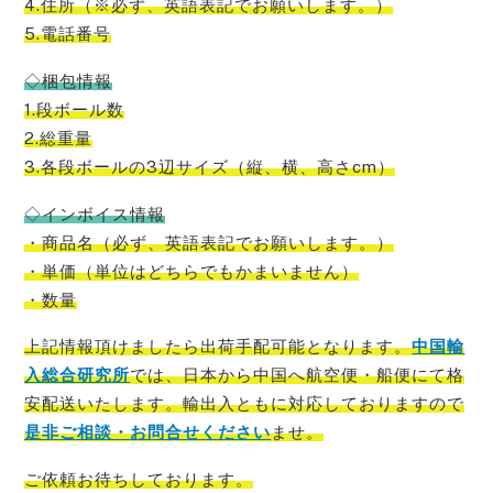
4.住所（※必ず、英語表記でお願いします。）
5.電話番号
◇梱包情報
1.段ボール数
2.総重量
3.各段ボールの3辺サイズ（縦、横、高さcm）
◇インボイス情報
・商品名（必ず、英語表記でお願いします。）
・単価（単位はどちらでもかまいません）
・数量
上記情報頂けましたら出荷手配可能
となります。
中国輸
入総合研究所
では、
日本から
中国
へ航空便・船便にて格
安配送いたします。輸出入ともに対応しておりますので
是非ご相談・お問合せください
ませ。
ご依頼お待ちしております。