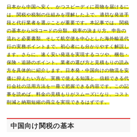
日本から中国へ安く、かつスピーディに荷物を届けるに
は、関税や税制の仕組みを理解した上で、適切な発送手
段と代行業者を選ぶことが重要です。本記事では、関税
の基本からHSコードの分類、税率の決まり方、申告の
流れと必要書類、そして航空便を中心とした海外輸送代
行の実務ポイントまで、初心者にも分かりやすく解説し
ます。さらに、速く安い発送を実現するコツや、梱包・
保険・追跡のポイント、業者の選び方と見積もりの読み
方を具体的に紹介します。日本発・中国向けの物流を安
価に抑えたい方が、実務で使える知識と、信頼できる代
行会社の活用方法を一冊で把握できる内容です。この記
事を読めば、料金の見積もりがスムーズになり、コスト
削減と納期短縮の両立を実現できるはずです。
中国向け関税の基本