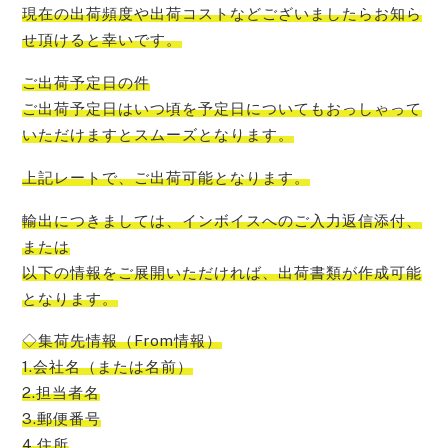
現在の出荷頻度や出荷コストなどございましたらお知ら
せ頂けると幸い
です。
ご出荷予定日の件
ご出荷予定日はいつ頃を予定日についてもおっしゃって
いただけますとスムーズ
となります。
上記レートで、ご出荷可能
となります。
輸出につきましては、インボイスへのご入力返信添付、
または
以下の情報をご展開いただければ、出荷書類が作成可能
となります。
◇集荷先情報（From情報）
1.会社名（または名前）
2.担当者名
3.郵便番号
4.住所