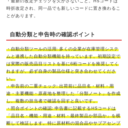
・最新の改定チェックを欠かさないこと。HSコードは
時折改定され、同一品でも新しいコードに置き換わるこ
とがあります。
自動分類と申告時の確認ポイント
・自動分類ツールの活用: 多くの企業が在庫管理システ
ムと連携した自動分類機能を持っています。初期設定で
は実際の販売品目リストを基に6桁コードを推奨してく
れますが、必ず自身の製品仕様と突き合わせてくださ
い。
・申告前の二重チェック: 出荷前に品目名・材料・用
途・主要機能・原産地を整理した「分類ノート」を作成
し、複数の担当者で確認を回すと良いです。
・照合ポイントの確認: 申告書に記載するHSコードは
「品目名・機能・用途・材料・最終製品か部品か」を横
断して検証します。特に原材料の混合品やサブアセンブ