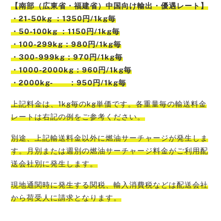
【南部（広東省・福建省）中国向け輸出・優遇レート】
・21-50kg ：1350円/1kg毎
・50-100kg ：1150円/1kg毎
・100-299kg：980円/1kg毎
・300-999kg：970円/1kg毎
・1000-2000kg：960円/1kg毎
・2000kg- ：950円/1kg毎
上記料金は、1kg毎のkg単価です。各重量毎の輸送料金
レートは右記の例をご参考
ください。
別途、上記輸送料金以外に燃油サーチャージが発生しま
す。月別または週別の燃油サーチャージ料金がご利用配
送会社別に発生
します。
現地通関時に発生する関税、輸入消費税などは配送会社
から荷受人に請求
となります。