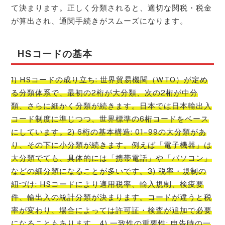
て決まります。正しく分類されると、適切な関税・税金
が算出され、通関手続きがスムーズになります。
HSコードの基本
1) HSコードの成り立ち: 世界貿易機関（WTO）が定め
る分類体系で、最初の2桁が大分類、次の2桁が中分
類、さらに細かく分類が続きます。日本では日本輸出入
コード制度に準じつつ、世界標準の6桁コードをベース
にしています。2) 6桁の基本構造: 01–99の大分類があ
り、その下に小分類が続きます。例えば「電子機器」は
大分類でても、具体的には「携帯電話」や「パソコン」
などの細分類になることが多いです。3) 税率・規制の
紐づけ: HSコードにより適用税率、輸入規制、検疫要
件、輸出入の統計分類が決まります。コードが違うと税
率が変わり、場合によっては許可証・検査が追加で必要
になることもあります。4) 一致性の重要性: 申告時の一