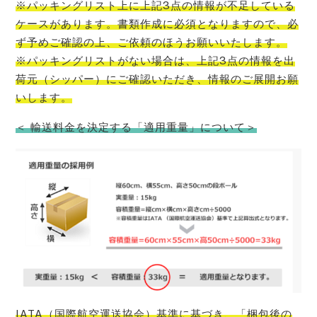
※パッキングリスト上に上記3点の情報が不足している
ケースがあります。書類作成に必須となりますので、必
ず予めご確認の上、ご依頼のほうお願いいたします。
※パッキングリストがない場合は、上記3点の情報を出
荷元（シッパー）にご確認いただき、情報のご展開お願
い
します。
＜ 輸送料金を決定する「適用重量」について＞
IATA（国際航空運送協会）基準に基づき、「梱包後の