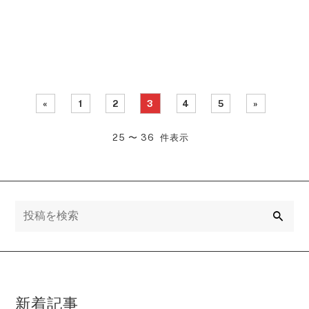
訣について…
販の厳しさ…
やめた人が語る中国輸入ビ
検討する際の戦略的アプロ
ジネスの成功の秘訣につい
ーチ。中国輸入物販の厳し
て・・・
さ・・・
«
1
2
3
4
5
»
25 〜 36 件表示
検
索
新着記事