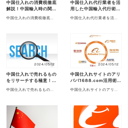
中国仕入れの消費税徹底
中国仕入れ代行業者を活
解説！中国輸入時の関税
用した中国輸入代行術！
や輸入消費税などの納税
中国仕入れサイトを活用
中国仕入れの消費税徹底解
中国仕入れ代行業者を活用
ポイント全集
した成功への鍵を解き明
説！中国輸入時の関税や輸
した中国輸入代行術！中国
かす
入消費税などの納税ポイン
仕入れサイトを活用した成
ト全集 中国・・・
功への鍵を解き明かす
・・・
2024/05/12
2024/05/12
中国仕入れで売れるもの
中国仕入れサイトのアリ
をリサーチする極意！ア
ババ1688.com活用術！
リババ1688を活用しや
中国輸入ビジネスで成功
中国仕入れで売れるものを
中国仕入れサイトのアリバ
ライバルセラー不在の市
する方法
リサーチする極意！アリバ
バ1688.com活用術！中国
場開拓をする…
バ1688を活用しやライバル
輸入ビジネスで成功する方
セラー不在の市場開拓
法 今・・・
を・・・