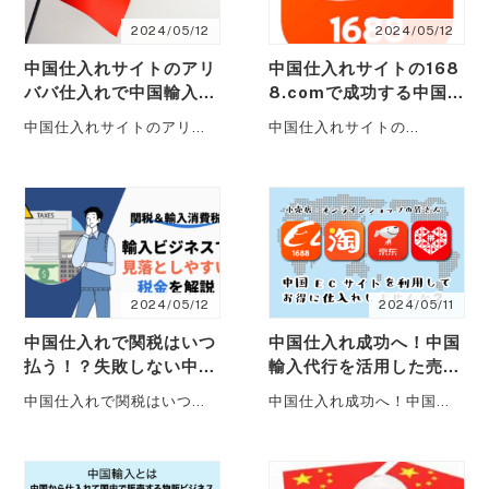
2024/05/12
2024/05/12
中国仕入れサイトのアリ
中国仕入れサイトの168
ババ仕入れで中国輸入物
8.comで成功する中国
販を成功するための全て
仕入れ代行業者を活用し
中国仕入れサイトのアリバ
中国仕入れサイトの
の秘訣
た輸入ビジネスの極意！
バ仕入れで中国輸入物販を
1688.comで成功する中国
成功するための全ての秘訣
仕入れ代行業者を活用した
中国からの・・・
輸入ビジネスの極意！
・・・
2024/05/12
2024/05/11
中国仕入れで関税はいつ
中国仕入れ成功へ！中国
払う！？失敗しない中国
輸入代行を活用した売れ
仕入れ代行の関税対策完
る商品リサーチ術と優良
中国仕入れで関税はいつ払
中国仕入れ成功へ！中国輸
全ガイド
業者のご紹介
う！？失敗しない中国仕入
入代行を活用した売れる商
れ代行の関税対策完全ガイ
品リサーチ術と優良業者の
ド 中国仕入・・・
ご紹介 中国・・・