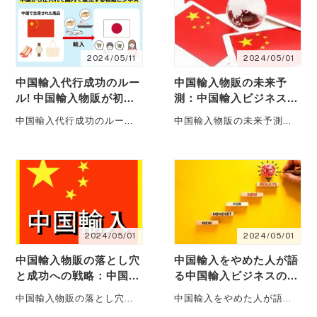
2024/05/11
2024/05/01
中国輸入代行成功のルー
中国輸入物販の未来予
ル! 中国輸入物販が初心
測：中国輸入ビジネスで
者でも稼げるコツ大公開
成功するためのこれから
中国輸入代行成功のルール!
中国輸入物販の未来予測：
のトレンドと中国輸入代
中国輸入物販が初心者でも
中国輸入ビジネスで成功す
行を活用した…
稼げるコツ大公開 中国輸入
るためのこれからのトレン
代行を・・・
ドと中国輸入代行を活用し
た・・・
2024/05/01
2024/05/01
中国輸入物販の落とし穴
中国輸入をやめた人が語
と成功への戦略：中国輸
る中国輸入ビジネスの撤
入をやめた人が語る中国
退を検討する際の戦略的
中国輸入物販の落とし穴と
中国輸入をやめた人が語る
輸入ビジネスの成功の秘
アプローチ。中国輸入物
成功への戦略：中国輸入を
中国輸入ビジネスの撤退を