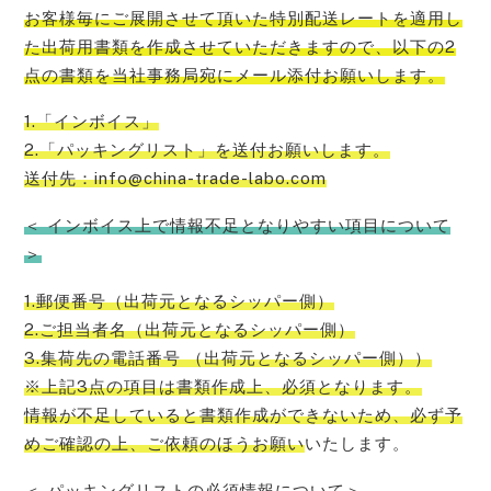
お客様毎にご展開させて頂いた特別配送レートを適用し
た出荷用書類を作成させていただきますので、以下の2
点の書類を当社事務局宛にメール添付お願い
します。
1.「インボイス」
2.「パッキングリスト」を送付お願いします。
送付先：info@china-trade-labo.com
＜ インボイス上で情報不足となりやすい項目について
＞
1.郵便番号（出荷元となるシッパー側）
2.ご担当者名（出荷元となるシッパー側）
3.集荷先の電話番号 （出荷元となるシッパー側））
※上記3点の項目は書類作成上、必須となります。
情報が不足していると書類作成ができないため、必ず予
めご確認の上、ご依頼のほうお願い
いたします。
＜ パッキングリストの必須情報について＞