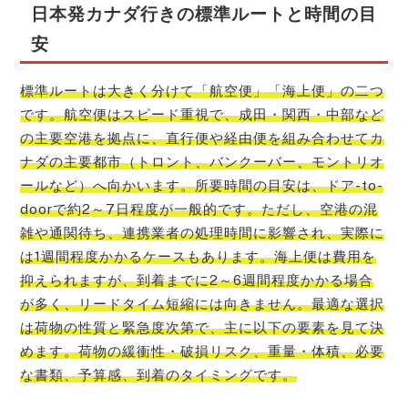
日本発カナダ行きの標準ルートと時間の目
安
標準ルートは大きく分けて「航空便」「海上便」の二つ
です。航空便はスピード重視で、成田・関西・中部など
の主要空港を拠点に、直行便や経由便を組み合わせてカ
ナダの主要都市（トロント、バンクーバー、モントリオ
ールなど）へ向かいます。所要時間の目安は、ドア-to-
doorで約2～7日程度が一般的です。ただし、空港の混
雑や通関待ち、連携業者の処理時間に影響され、実際に
は1週間程度かかるケースもあります。海上便は費用を
抑えられますが、到着までに2～6週間程度かかる場合
が多く、リードタイム短縮には向きません。最適な選択
は荷物の性質と緊急度次第で、主に以下の要素を見て決
めます。荷物の緩衝性・破損リスク、重量・体積、必要
な書類、予算感、到着のタイミングです。