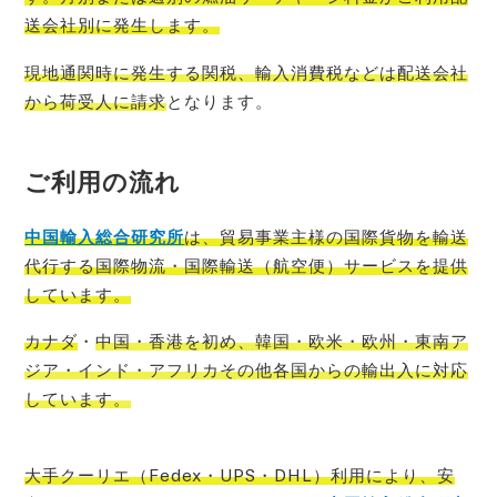
送会社別に発生
します。
現地通関時に発生する関税、輸入消費税などは配送会社
から荷受人に請求
となります。
ご利用の流れ
中国輸入総
合研究所
は、貿易事業主様の国際貨物を輸送
代行する国際物流・国際輸送（航空便）サービスを提供
しています。
カナダ
・
中国・香港を初め、韓国・欧米・欧州・東南ア
ジア・インド・アフリカその他各国からの輸出入に対応
しています。
大手クーリエ（Fedex・UPS・DHL）利用により、安