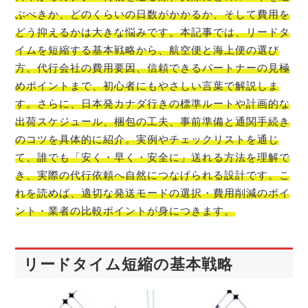
ぶべきか、どのくらいの日数がかかるか、そして費用を
どう抑えるかは大きな悩みです。本記事では、リードタ
イムを短縮する基本戦略から、航空便と海上便の選び
方、代行会社の費用要因、信頼できるパートナーの見極
めポイントまで、初心者にもやさしい言葉で解説しま
す。さらに、日本発カナダ行きの標準ルートや計画的な
出荷スケジュール、梱包の工夫、事前準備と通関手続き
のコツを具体的に紹介。実例やチェックリストを通じ
て、誰でも「安く・早く・安全に」送れる方法を理解で
き、実際の代行依頼へ自然につなげられる設計です。こ
れを読めば、適切な発送モードの選択・費用削減のポイ
ント・業者の比較ポイントが身につきます。
リードタイム短縮の基本戦略