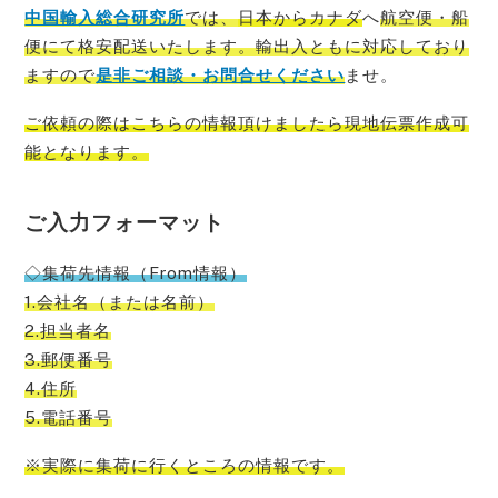
中国輸入総合研究所
では、
日本からカナダ
へ
航空便・船
便にて格安配送いたします。輸出入ともに対応しており
ますので
是非ご相談・お問合せください
ませ。
ご依頼の際はこちらの情報頂けましたら現地伝票作成可
能
となります。
ご入力フォーマット
◇集荷先情報（From情報）
1.会社名（または名前）
2.担当者名
3.郵便番号
4.住所
5.電話番号
※実際に集荷に行くところの情報です。