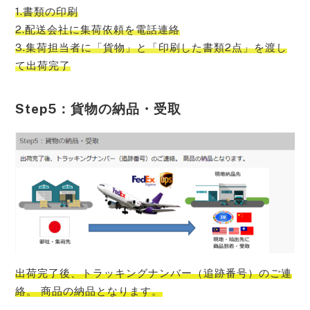
1.書類の印刷
2.配送会社に集荷依頼を電話連絡
3.集荷担当者に「貨物」と「印刷した書類2点」を渡し
て出荷完了
Step5：貨物の納品・受取
出荷完了後、トラッキングナンバー（追跡番号）のご連
絡。 商品の納品となります。