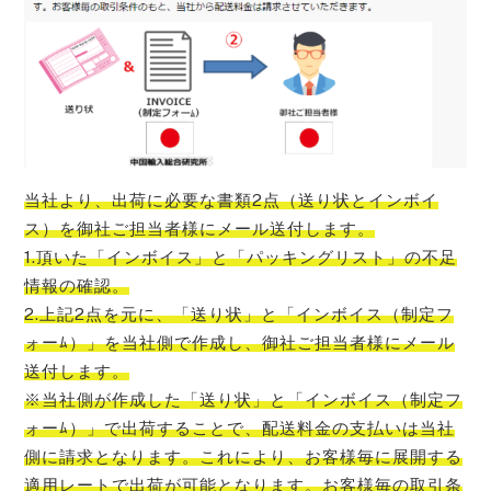
当社より、出荷に必要な書類2点（送り状とインボイ
ス）を御社ご担当者様にメール送付します。
1.頂いた「インボイス」と「パッキングリスト」の不足
情報の確認。
2.上記2点を元に、「送り状」と「インボイス（制定フ
ォーﾑ）」を当社側で作成し、御社ご担当者様にメール
送付します。
※当社側が作成した「送り状」と「インボイス（制定フ
ォーﾑ）」で出荷することで、配送料金の支払いは当社
側に請求となります。これにより、お客様毎に展開する
適用レートで出荷が可能となります。お客様毎の取引条