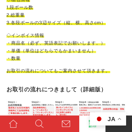
1.段ボール数
2.総重量
3.各段ボールの3辺サイズ（縦、横、高さcm）
◇インボイス情報
・商品名（必ず、英語表記でお願いします。）
・単価（単位はどちらでもかまいません）
・数量
お取引の流れについてもご案内させて頂きます。
お取引の流れにつきまして（詳細版）
JA