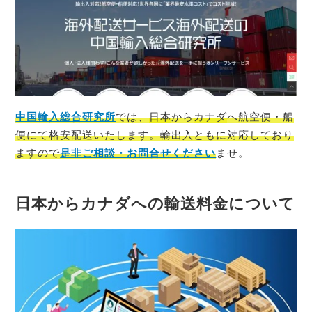
中国輸入総合研究所
では、
日本
から
カナダ
へ航空便・船
便にて格安配送いたします。輸出入ともに対応しており
ますので
是非ご相談・お問合せください
ませ。
日本からカナダへの輸送料金について