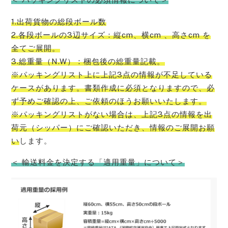
1.出荷貨物の総段ボール数
2.各段ボールの3辺サイズ：縦cm、横cm 、高さcm を
全てご展開。
3.総重量（N.W）：梱包後の総重量記載。
※パッキングリスト上に上記3点の情報が不足している
ケースがあります。書類作成に必須となりますので、必
ず予めご確認の上、ご依頼のほうお願いいたします。
※パッキングリストがない場合は、上記3点の情報を出
荷元（シッパー）にご確認いただき、情報のご展開お願
い
します。
＜ 輸送料金を決定する「適用重量」について＞