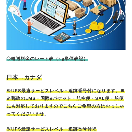
◇輸送料金のレート表（kg単価表記）
日本
→カナダ
※UPS最速サービスレベル・追跡番号付になります。※
※郵政のEMS・国際eパケット・航空便・SAL便・船便
にも対応しておりますのでこちらご希望の方はおっしゃ
ってくださいませ
。
※UPS最速サービスレベル・追跡番号付※