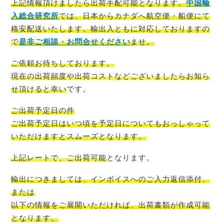
上記情報頂けましたら出荷手配可能
となります。
中国輸
入総合研究所
では、
日本から
カナダ
へ航空便・船便にて
格安配送いたします。輸出入ともに対応しておりますの
で
是非ご相談・お問合せください
ませ。
ご依頼お待ちしております。
現在の出荷頻度や出荷コストなどございましたらお知ら
せ頂けると幸い
です。
ご出荷予定日の件
ご出荷予定日はいつ頃を予定日についてもおっしゃって
いただけますとスムーズ
となります。
上記レートで、ご出荷可能
となります。
輸出につきましては、インボイスへのご入力返信添付、
または
以下の情報をご展開いただければ、出荷書類が作成可能
となります。