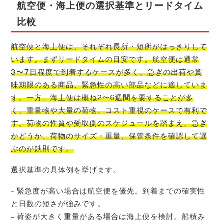
航空便・海上便の選択基準とリードタイム
比較
航空便と海上便は、それぞれ長所・短所がはっきりして
います。まずリードタイムの目安です。航空便は通常
3〜7日程度で到着するケースが多く、急ぎの出荷や賞
味期限のある商品、緊急性の高い部品などに適していま
す。一方、海上便は概ね2〜6週間を要することが多
く、重量物や大量の荷物、コスト重視のケースで有利で
す。荷物の性質や受取側のスケジュールを踏まえ、急ぎ
かどうか、荷物のサイズ・重量、保管条件を確認して選
ぶのが鉄則です。
選択基準の具体例を挙げます。
– 緊急度が高い場合は航空便を優先。到着までの確実性
と日数の短さが強みです。
– 荷姿が大きく重量がある場合は海上便を検討。船積み