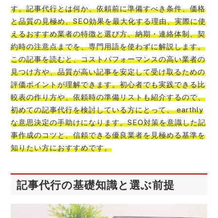
す。記事代行とは何か、依頼前に準備すべき条件、価格
と品質の見極め、SEO効果を最大化する理由、実際に使
えるおすすめ業者の特徴と選び方、納期・連絡体制、契
約時の注意点までを、専門用語を使わずに解説します。
この記事を読むと、コストパフォーマンスの高い業者の
見つけ方や、品質が高い記事を安定して受け取るための
評価ポイントが理解できます。初心者でも実践できる比
較表の作り方や、依頼時の準備リストも紹介するので、
初めての記事代行を検討している方にとって、 earthly
な意思決定の手助けになります。SEO対策を意識した記
事作成のコツと、信頼できる優良業者を見極める基準を
知りたい方におすすめです。
記事代行の基礎知識と選ぶ前提