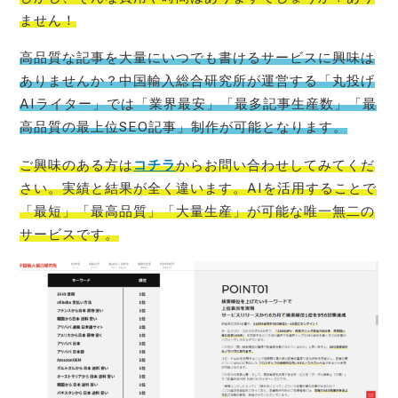
ません！
高品質な記事を大量にいつでも書けるサービスに興味は
ありませんか？中国輸入総合研究所が運営する「丸投げ
AIライター」では「業界最安」「最多記事生産数」「最
高品質の最上位SEO記事」制作が可能となります。
ご興味のある方は
コチラ
からお問い合わせしてみてくだ
さい。実績と結果が全く違います。AIを活用することで
「最短」「最高品質」「大量生産」が可能な唯一無二の
サービスです。