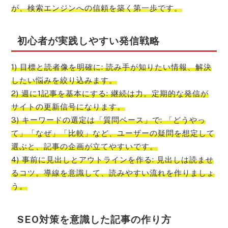
が、検索エンジンへの信頼を築く第一歩です。
初心者が実践しやすい発信戦略
1) 目標と読者像を明確に: 読み手が知りたい情報、解決
したい悩みを絞り込みます。
2) 週に1記事を基本にする: 継続は力。定期的な発信が
サイトの更新信号になります。
3) キーワードの選定は「質問ベース」で: 「どうやっ
て」「なぜ」「比較」など、ユーザーの疑問を想定して
選ぶと、記事の企画が立てやすいです。
4) 事前に見出しとアウトラインを作る: 見出しは読ませ
るコツ。導線を意識して、読みやすい流れを作りましょ
う。
SEO対策を意識した記事の作り方