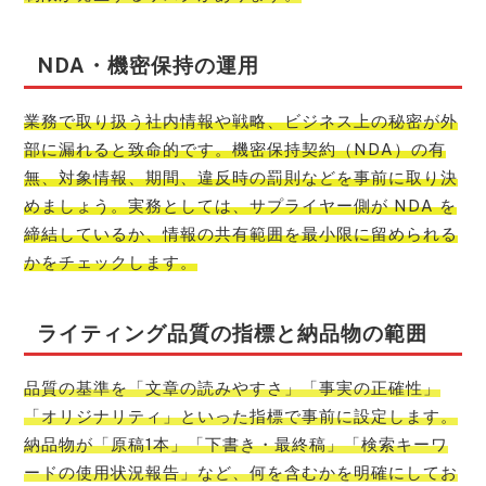
NDA・機密保持の運用
業務で取り扱う社内情報や戦略、ビジネス上の秘密が外
部に漏れると致命的です。機密保持契約（NDA）の有
無、対象情報、期間、違反時の罰則などを事前に取り決
めましょう。実務としては、サプライヤー側が NDA を
締結しているか、情報の共有範囲を最小限に留められる
かをチェックします。
ライティング品質の指標と納品物の範囲
品質の基準を「文章の読みやすさ」「事実の正確性」
「オリジナリティ」といった指標で事前に設定します。
納品物が「原稿1本」「下書き・最終稿」「検索キーワ
ードの使用状況報告」など、何を含むかを明確にしてお