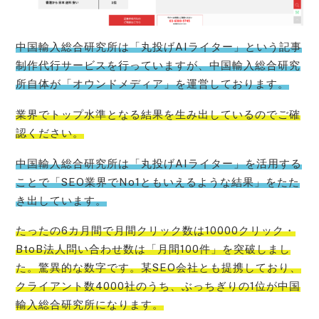
中国輸入総合研究所は「丸投げAIライター」という記事
制作代行サービスを行っていますが、中国輸入総合研究
所自体が「オウンドメディア」を運営しております。
業界でトップ水準となる結果を生み出しているのでご確
認ください。
中国輸入総合研究所は「丸投げAIライター」を活用する
ことで「SEO業界でNo1ともいえるような結果」をたた
き出しています。
たったの6カ月間で月間クリック数は10000クリック・
BtoB法人問い合わせ数は「月間100件」を突破しまし
た。驚異的な数字です。某SEO会社とも提携しており、
クライアント数4000社のうち、ぶっちぎりの1位が中国
輸入総合研究所になります。