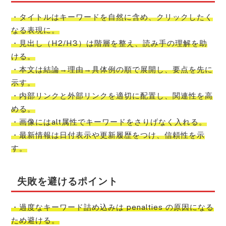
・タイトルはキーワードを自然に含め、クリックしたく
なる表現に。
・見出し（H2/H3）は階層を整え、読み手の理解を助
ける。
・本文は結論→理由→具体例の順で展開し、要点を先に
示す。
・内部リンクと外部リンクを適切に配置し、関連性を高
める。
・画像にはalt属性でキーワードをさりげなく入れる。
・最新情報は日付表示や更新履歴をつけ、信頼性を示
す。
失敗を避けるポイント
・過度なキーワード詰め込みは penalties の原因になる
ため避ける。