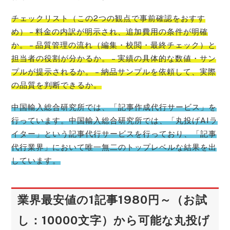
チェックリスト（この2つの観点で事前確認をおすす
め） – 料金の内訳が明示され、追加費用の条件が明確
か。 – 品質管理の流れ（編集・校閲・最終チェック）と
担当者の役割が分かるか。 – 実績の具体的な数値・サン
プルが提示されるか。 – 納品サンプルを依頼して、実際
の品質を判断できるか。
中国輸入総合研究所では、「記事作成代行サービス」を
行っています。中国輸入総合研究所では、「丸投げAIラ
イター」という記事代行サービスを行っており、「記事
代行業界」において唯一無二のトップレベルな結果を出
しています。
業界最安値の1記事1980円～（お試
し：10000文字）から可能な丸投げ