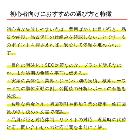
初心者向けにおすすめの選び方と特徴
初心者が失敗しやすい点は、費用ばかりに目が行き、品
質や納期、品質保証の仕組みを確認しないことです。次
のポイントを押さえれば、安心して依頼を進められま
す。
・目的の明確化：SEO対策なのか、ブランド訴求なの
か、また納期の希望を事前に伝える。
・実績の具体性：業界・ジャンル別の実績、検索キーワ
ードでの順位変動の例、公開後の分析レポートの有無を
確認。
・透明な料金体系：初回割引や追加作業の費用、修正回
数の取り決めを文書で確認。
・品質保証と対応体制：リライトの対応、遅延時の代替
対応、問い合わせへの対応期間を事前に了解。