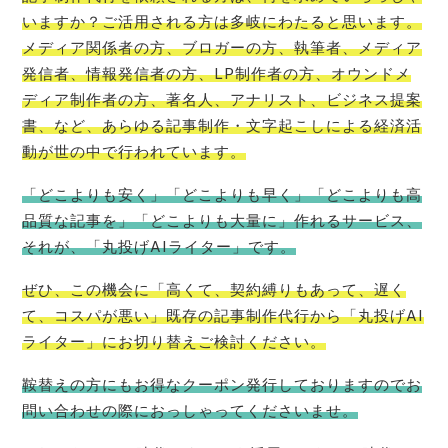
いますか？ご活用される方は多岐にわたると思います。
メディア関係者の方、ブロガーの方、執筆者、メディア
発信者、情報発信者の方、LP制作者の方、オウンドメ
ディア制作者の方、著名人、アナリスト、ビジネス提案
書、など、あらゆる記事制作・文字起こしによる経済活
動が世の中で行われています。
「どこよりも安く」「どこよりも早く」「どこよりも高
品質な記事を」「どこよりも大量に」作れるサービス、
それが、「丸投げAIライター」です。
ぜひ、この機会に「高くて、契約縛りもあって、遅く
て、コスパが悪い」既存の記事制作代行から「丸投げAI
ライター」にお切り替えご検討ください。
鞍替えの方にもお得なクーポン発行しておりますのでお
問い合わせの際におっしゃってくださいませ。