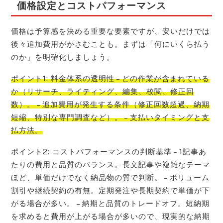
価格設定とコストパフォーマンス
価格は予算感を決める重要な要素ですが、安いだけでは
後々追加費用がかさむことも。まずは「何にいくら払う
のか」を明確化しましょう。
ポイント1: 料金体系の透明性 – どの作業が含まれている
か（リサーチ、ライティング、編集、校閲、修正回
数）。 – 追加費用が発生する条件（修正回数超過、納期
短縮、特別な専門調査など）。 – 支払いタイミングと支
払方法。
ポイント2: コストパフォーマンスの判断基準 – 1記事あ
たりの費用と品質のバランス。長文記事や複雑なテーマ
ほど、単価だけでなく納品物の質で判断。 – ボリューム
割引や継続契約の有無。定期発注や長期契約で単価が下
がる場合が多い。 – 納期と品質のトレードオフ。短納期
を求めると費用が上がる場合が多いので、現実的な納期