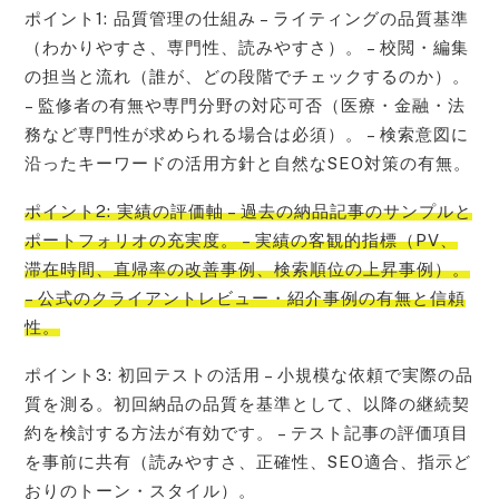
ポイント1: 品質管理の仕組み – ライティングの品質基準
（わかりやすさ、専門性、読みやすさ）。 – 校閲・編集
の担当と流れ（誰が、どの段階でチェックするのか）。
– 監修者の有無や専門分野の対応可否（医療・金融・法
務など専門性が求められる場合は必須）。 – 検索意図に
沿ったキーワードの活用方針と自然なSEO対策の有無。
ポイント2: 実績の評価軸 – 過去の納品記事のサンプルと
ポートフォリオの充実度。 – 実績の客観的指標（PV、
滞在時間、直帰率の改善事例、検索順位の上昇事例）。
– 公式のクライアントレビュー・紹介事例の有無と信頼
性。
ポイント3: 初回テストの活用 – 小規模な依頼で実際の品
質を測る。初回納品の品質を基準として、以降の継続契
約を検討する方法が有効です。 – テスト記事の評価項目
を事前に共有（読みやすさ、正確性、SEO適合、指示ど
おりのトーン・スタイル）。