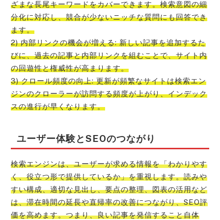
ざまな長尾キーワードをカバーできます。検索意図の細
分化に対応し、競合が少ないニッチな質問にも回答でき
ます。
2) 内部リンクの機会が増える: 新しい記事を追加するた
びに、過去の記事と内部リンクを組むことで、サイト内
の回遊性と権威性が高まります。
3) クロール頻度の向上: 更新が頻繁なサイトは検索エン
ジンのクローラーが訪問する頻度が上がり、インデック
スの進行が早くなります。
ユーザー体験とSEOのつながり
検索エンジンは、ユーザーが求める情報を「わかりやす
く、役立つ形で提供しているか」を重視します。読みや
すい構成、適切な見出し、要点の整理、図表の活用など
は、滞在時間の延長や直帰率の改善につながり、SEO評
価を高めます。つまり、良い記事を発信すること自体