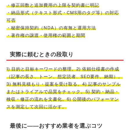
・修正回数と追加費用の上限を契約書に明記
・納品形式（テキスト形式・CMS用のタグ等）の対応
可否
・秘密保持契約（NDA）の有無と運用方法
・著作権の譲渡・使用権の範囲と期間
実際に頼むときの段取り
1) 目的と目标キーワードの整理。2) 依頼仕様書の作成
（記事の長さ、トーン、想定読者、SEO要件、納期）。
3) 無料見積もり・提案を受け取る。4) 記事のサンプル
またはトライアルで品質をチェック。5) 契約・納品・
検収・修正の流れを文書化。6) 公開後のパフォーマン
スを測定して次回に活かす。
最後に――おすすめ業者を選ぶコツ