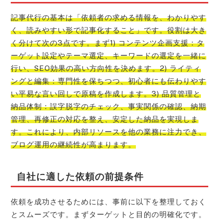
記事代行の基本は「依頼者の求める情報を、わかりやす
く、読みやすい形で記事化すること」です。役割は大き
く分けて次の3点です。まず1) コンテンツ企画支援：タ
ーゲット設定やテーマ選定、キーワードの選定を一緒に
行い、SEO効果の高い方向性を決めます。2) ライティ
ングと編集：専門性を保ちつつ、初心者にも伝わりやす
い平易な言い回しで原稿を作成します。3) 品質管理と
納品体制：誤字脱字のチェック、事実関係の確認、納期
管理、再修正の対応を整え、安定した納品を実現しま
す。これにより、内部リソースを他の業務に注力でき、
ブログ運用の継続性が高まります。
自社に適した依頼の前提条件
依頼を成功させるためには、事前に以下を整理しておく
とスムーズです。まずターゲットと目的の明確化です。