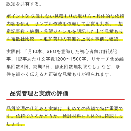
設定を共有する。
ポイント3: 失敗しない見積もりの取り方 – 具体的な依頼
内容を伝え、サンプル作成を依頼して品質を判断。 – 想
定記事数・納期・希望ジャンルを明記した上で見積もり
を複数社比較。 – 追加費用の有無と上限を事前に確認。
実践例: 「月10本、SEOを意識した初心者向け解説記
事、1記事あたり文字数1200〜1500字、リサーチ含め編
集回数3回、納期2日、修正回数無制限なし」など、条
件を細かく伝えると正確な見積もりが得られます。
品質管理と実績の評価
品質管理の仕組みと実績は、初めての依頼で特に重要で
す。信頼できるかどうか、検討材料を具体的に確認しま
しょう。