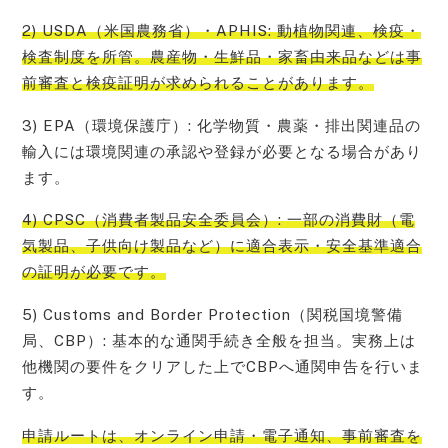
2) USDA（米国農務省）・APHIS: 動植物関連、検疫・
検査制度を所管。農産物・生鮮品・家畜由来品などは事
前審査と検疫証明が求められることがあります。
3) EPA（環境保護庁）: 化学物質・農薬・排出関連品の
輸入には環境関連の承認や登録が必要となる場合があり
ます。
4) CPSC（消費者製品安全委員会）: 一部の消費財（電
気製品、子供向け製品など）に適合表示・安全基準適合
の証明が必要です。
5) Customs and Border Protection（関税国境警備
局、CBP）: 基本的な通関手続き全般を担当。実務上は
他機関の要件をクリアした上でCBPへ通関申告を行いま
す。
申請ルートは、オンライン申請・電子通知、事前審査を