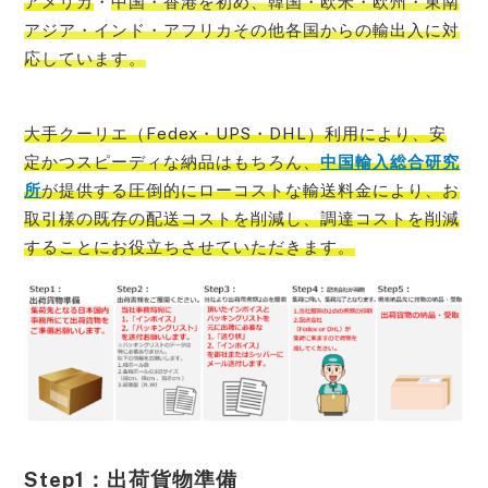
アメリカ
・
中国・香港を初め、韓国・欧米・欧州・東南
アジア・インド・アフリカその他各国からの輸出入に対
応しています。
大手クーリエ（Fedex・UPS・DHL）利用により、安
定かつスピーディな納品はもちろん、
中国輸入総合研究
所
が提供する圧倒的にローコストな輸送料金により、お
取引様の既存の配送コストを削減し、調達コストを削減
することにお役立ち
させていただきます。
Step1：出荷貨物準備