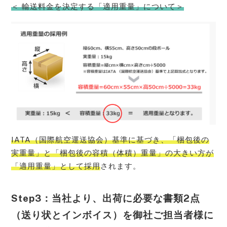
＜ 輸送料金を決定する「適用重量」について＞
IATA（国際航空運送協会）基準に基づき、「梱包後の
実重量」と「梱包後の容積（体積）重量」の大きい方が
「適用重量」として採用
されます。
Step3：当社より、出荷に必要な書類2点
（送り状とインボイス）を御社ご担当者様に