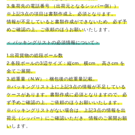
3.集荷先の電話番号 （出荷元となるシッパー側））
※上記3点の項目は書類作成上、必須となります。
情報が不足していると書類作成ができないため、必ず予
めご確認の上、ご依頼のほうお願い
いたします。
＜ パッキングリストの必須情報について＞
1.出荷貨物の総段ボール数
2.各段ボールの3辺サイズ：縦cm、横cm 、高さcm を
全てご展開。
3.総重量（N.W）：梱包後の総重量記載。
※パッキングリスト上に上記3点の情報が不足している
ケースがあります。書類作成に必須となりますので、必
ず予めご確認の上、ご依頼のほうお願いいたします。
※パッキングリストがない場合は、上記3点の情報を出
荷元（シッパー）にご確認いただき、情報のご展開お願
い
します。