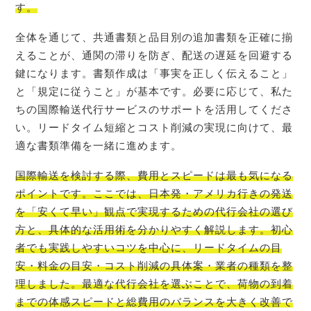
す。
全体を通じて、共通書類と品目別の追加書類を正確に揃
えることが、通関の滞りを防ぎ、配送の遅延を回避する
鍵になります。書類作成は「事実を正しく伝えること」
と「規定に従うこと」が基本です。必要に応じて、私た
ちの国際輸送代行サービスのサポートを活用してくださ
い。リードタイム短縮とコスト削減の実現に向けて、最
適な書類準備を一緒に進めます。
国際輸送を検討する際、費用とスピードは最も気になる
ポイントです。ここでは、日本発・アメリカ行きの発送
を「安くて早い」観点で実現するための代行会社の選び
方と、具体的な活用術を分かりやすく解説します。初心
者でも実践しやすいコツを中心に、リードタイムの目
安・料金の目安・コスト削減の具体案・業者の種類を整
理しました。最適な代行会社を選ぶことで、荷物の到着
までの体感スピードと総費用のバランスを大きく改善で