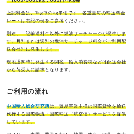
・1000-5000kg：605円/1kg毎
上記料金は、1kg毎のkg単価です。各重量毎の輸送料金
レートは右記の例をご参考
ください。
別途、上記輸送料金以外に燃油サーチャージが発生しま
す。月別または週別の燃油サーチャージ料金がご利用配
送会社別に発生
します。
現地通関時に発生する関税、輸入消費税などは配送会社
から荷受人に請求
となります。
ご利用の流れ
中国輸入総
合研究所
は、貿易事業主様の国際貨物を輸送
代行する国際物流・国際輸送（航空便）サービスを提供
しています。