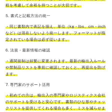
程を考慮して余裕を持つことが大切です。
5. 書式と記載方法の統一
・同じ書類内で表記を揃え、単位（kg・lbs、cm・inch
など）は混在しないよう統一します。フォーマットが指
定されている場合は必ず従います。
6. 法規・最新情報の確認
・通関規制は頻繁に変更されます。最新の輸出入ルール
や禁制品リストを事前に確認しておくと、再提出を防げ
ます。
7. 専門家のサポート活用
・初めての方は、輸出入の専門家やロジスティクス会社
のサポートを受けると安心です。書類のひな形やチェッ
クリストを提供してくれる場合も多く、ミスを減らせま