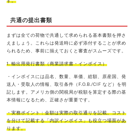
す。
共通の提出書類
まずは全ての荷物で共通して求められる基本書類を押さ
えましょう。これらは発送時に必ず添付することが求め
られるため、事前に揃えておくと審査がスムーズです。
1. 輸出用発行書類（商業請求書・インボイス）
・インボイスには品名、数量、単価、総額、原産国、発
送人・受取人の情報、取引条件（F.O.B./CIF など）を明
記します。アメリカ側の関税局が税額を算定する際の基
本情報になるため、正確さが重要です。
・実務ポイント：金額は実際の取引通りを記載。コスト
を分けて記載する「内訳インボイス」も役立つ場面があ
ります。