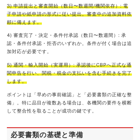
3) 申請提出と審査開始（数日〜数週間/機関依存）: 電
子申請や紙申請の形式に従い提出。審査中の追加資料依
頼に備えます。
4) 審査完了・決定・条件付承認（数日〜数週間）: 承
認・条件付承認・拒否のいずれか。条件が付く場合は追
加対応が必要です。
5) 通関・輸入開始（実運用）: 承認後にCBPへ正式な通
関申告を行い、関税・税金の支払いを含む手続きを完了
します。
ポイントは「早めの事前確認」と「必要書類の正確な整
備」。特に品目が複数ある場合は、各機関の要件を横断
して整合性を取ることが成功の鍵です。
必要書類の基礎と準備