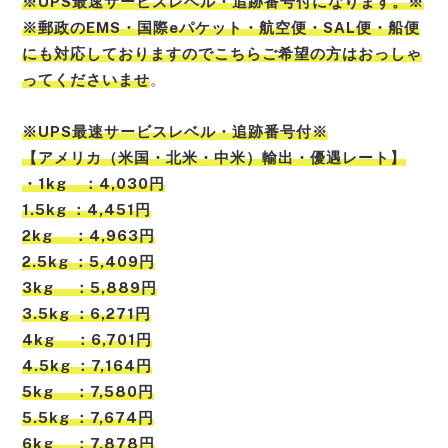
※UPS最速サービスレベル・追跡番号付になります。※
※郵政のEMS・国際eパケット・航空便・SAL便・船便
にも対応しておりますのでこちらご希望の方はおっしゃ
ってくださいませ
。
※UPS最速サービスレベル・追跡番号付※
【アメリカ（米国・北米・中米）輸出・優遇レート】
・1kg ：4,030円
1.5kg ：4,451円
2kg ：4,963円
2.5kg ：5,409円
3kg ：5,889円
3.5kg ：6,271円
4kg ：6,701円
4.5kg ：7,164円
5kg ：7,580円
5.5kg ：7,674円
6kg ：7,878円