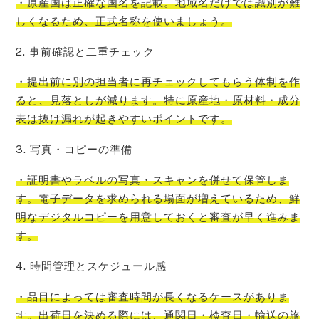
・原産国は正確な国名を記載。地域名だけでは識別が難
しくなるため、正式名称を使いましょう。
2. 事前確認と二重チェック
・提出前に別の担当者に再チェックしてもらう体制を作
ると、見落としが減ります。特に原産地・原材料・成分
表は抜け漏れが起きやすいポイントです。
3. 写真・コピーの準備
・証明書やラベルの写真・スキャンを併せて保管しま
す。電子データを求められる場面が増えているため、鮮
明なデジタルコピーを用意しておくと審査が早く進みま
す。
4. 時間管理とスケジュール感
・品目によっては審査時間が長くなるケースがありま
す。出荷日を決める際には、通関日・検査日・輸送の旅