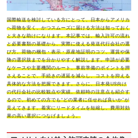
国際輸送を検討している方にとって、日本からアメリカ
へ荷物を安く、かつスムーズに届ける方法は知っておく
と大きな助けになります。本記事では、輸入許可の流れ
と必要書類の基礎から、実際に使える発送代行会社の選
び方、荷物の梱包・表示・原産地証明のコツ、運賃や保
険の選択肢までを分かりやすく解説します。申請が必要
なケースや主要機関のルート、事前準備のポイントを押
さえることで、手続きの遅延を減らし、コストを抑える
具体的な方法を把握できます。さらに、日本発US向け
の代行会社の比較観点や実績、依頼時の注意点も紹介す
るので、初めての方でも“どの業者に任せれば良いか”が
見えてきます。着実にリードタイムを短縮し、費用対効
果の高い選択につなげましょう。