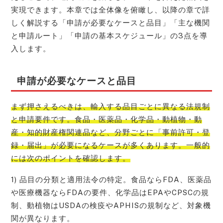
実現できます。本章では全体像を俯瞰し、以降の章で詳
しく解説する「申請が必要なケースと品目」「主な機関
と申請ルート」「申請の基本スケジュール」の3点を導
入します。
申請が必要なケースと品目
まず押さえるべきは、輸入する品目ごとに異なる法規制
と申請要件です。食品・医薬品・化学品・動植物・動
産・知的財産権関連品など、分野ごとに「事前許可・登
録・届出」が必要になるケースが多くあります。一般的
には次のポイントを確認します。
1) 品目の分類と適用法令の特定。食品ならFDA、医薬品
や医療機器ならFDAの要件、化学品はEPAやCPSCの規
制、動植物はUSDAの検疫やAPHISの規制など、対象機
関が異なります。