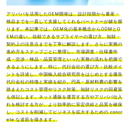
アリババを活用したOEM開発は、設計段階から量産・
検品までを一貫して支援してくれるパートナーが鍵を握
ります。本記事では、OEM化の基本概念からODMとO
EMの違い、信頼できるサプライヤーの選び方、知財・
契約上の注意点までを丁寧に解説します。さらに実務の
進め方をステップごとに整理し、市場調査・仕様書作
成・交渉・検品・品質管理といった実務の流れを把握で
きるようにします。特に、代行会社の選び方・比較ポイ
ントを詳述し、中国輸入総合研究所をはじめとする優良
代行会社の特徴と実績を紹介。円高・原材料費の影響を
踏まえたコスト管理やリスク対策、知財リスクの回避策
も併記します。ネット通販を運営する方やアリババ仕入
れを検討する方が、より効率的に安定供給と品質を確保
し、コストを削減してビジネスを拡大するための concr
ete な道筋を描きます。