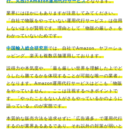
行、丸投げAmazon運用代行サービス
となります。
業界にはほかにもありますが注意してみてください。
「自社で物販をやっていない運用代行サービス」は信用
しないほうが賢明です。理由として「物販の厳しさ」を
わかっていない
ためです。
中国輸入総合研究所
では、自社でAmazon、ヤフーショ
ッピング、楽天も複数店舗運
用しております。
説得力や本気度や、「最も厳しい世界を理解した上でど
うしたら勝てるかを体現することが可能な唯一の業者」
となります。Amazon運用代行サービスはどこも「物販
をやっていません」。ここは注視するべきポイントで
す。「やったこともない人がさもやっているかのように
語っている」のが実態
です。
本質的な販売方法を追求せずに「広告過多」で運用代行
するのが業界あるあるであり、それ以外の対策が弱いと