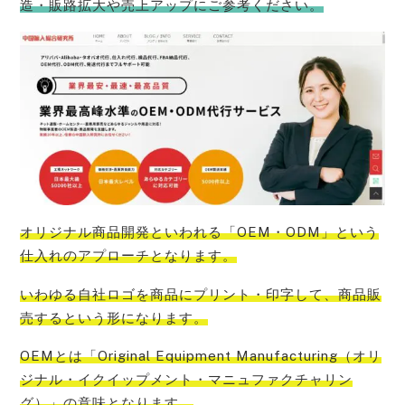
造・販路拡大や売上アップにご参考ください。
オリジナル商品開発といわれる「OEM・ODM」という
仕入れのアプローチ
となります。
いわゆる
自社ロゴを商品にプリント・印字して、商品販
売する
という形になります。
OEMとは「Original Equipment Manufacturing（オリ
ジナル・イクイップメント・マニュファクチャリン
グ）」
の意味となります。