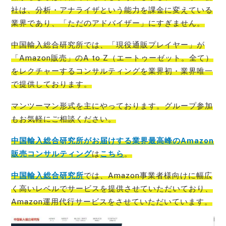
社は、分析・アナライザという能力を課金に変えている
業界であり、「ただのアドバイザー」
にすぎません。
中国輸入総合研究所では、「現役通販プレイヤー」が
「Amazon販売」のA to Z（エートゥーゼット。全て）
をレクチャーするコンサルティングを業界初・業界唯一
で提
供しております。
マンツーマン形式を主にやっております。グループ参加
もお気軽にご相談ください。
中国輸入総合研究所がお届けする業界最高峰のAmazon
販売コンサルティング
は
こちら
。
中国輸入総合研究所
では、Amazon事業者様向けに幅広
く高いレベルでサービスを提供させていただいており、
Amazon運用代行サービスを
させていただいています。