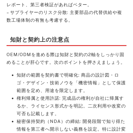
レポート、第三者検証があればベター。
– サプライヤーのリスク分散: 主要部品の代替供給や複
数工場体制の有無も考慮する。
知財と契約上の注意点
OEM/ODMを進める際は知財と契約の2軸をしっかり固
めることが肝心です。次のポイントを押さえましょう。
知財の範囲を契約書で明確化: 商品の設計図・ロ
ゴ・デザイン・技術ノウを「機密情報」として保護
範囲を定め、用途を限定します。
権利帰属と使用許諾: 完成品の権利が自社に帰属す
るか、ライセンス形式かを明記。二次利用や改変の
可否も記載します。
秘密保持契約（NDA）の締結: 開発段階で知り得た
情報を第三者へ開示しない義務を設定。特に設計変