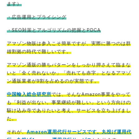
ます）
・広告運用とプライシング
・SEO対策とアルゴリズムの把握とPDCA
アマゾン物販は参入こそ簡単ですが、実際に勝つのは群
雄割拠の時代で難しいです。
アマゾン通販の勝ちパターンをしっかり押さえて臨まな
いと「全く売れないか」「売れても赤字」となるアマゾ
ン通販業者が9割を占めるのが実態
です。
中国輸入総合研究所
では、そんなAmazon事業をやって
も「利益が出ない。事業継続が難しい」という方向けの
駆け込み寺でありたいと考え、サービスを立ち上げ
まし
た。
それが、
Amazon運用代行サービスです。丸投げ運用代