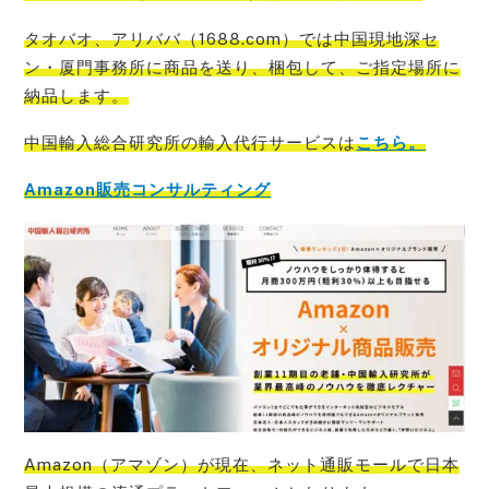
タオバオ、アリババ（1688.com）では中国現地深セ
ン・厦門事務所に商品を送り、梱包して、ご指定場所に
納品
します。
中国輸入総合研究所の輸入代行サービス
は
こちら。
Amazon販売コンサルティング
Amazon（アマゾン）が現在、ネット通販モールで日本