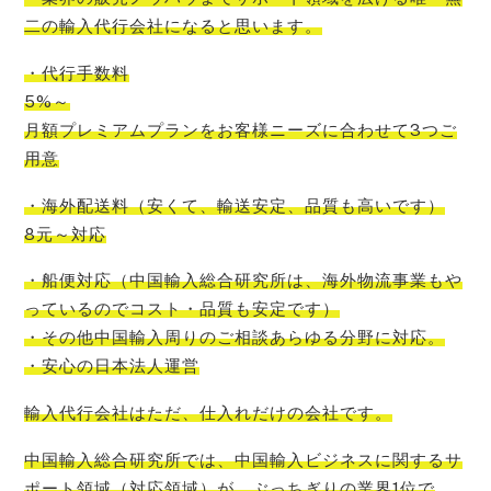
二の輸入代行会社
になると思います。
・代行手数料
5%～
月額プレミアムプランをお客様ニーズに合わせて3つご
用意
・海外配送料
（
安くて
、
輸送安定
、
品質も高いです
）
8元～対応
・船便対応
（
中国輸入
総合研究所
は、
海外物流事業もや
っているので
コスト
・品質も安定です）
・その他中国輸入周りのご相談あらゆる分野に対応。
・安心の日本法人運営
輸入代行会社はただ、仕入れだけの会社です。
中国輸入総合研究所では、中国輸入ビジネスに関するサ
ポート領域（対応領域）が、ぶっちぎりの業界1位
で