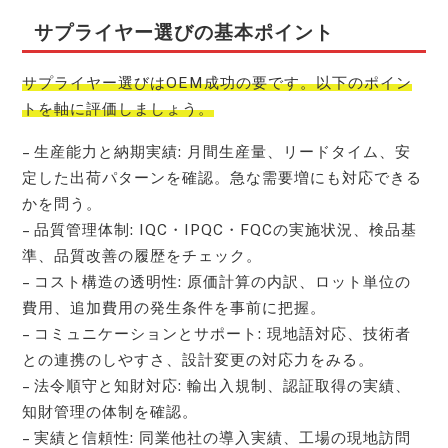
サプライヤー選びの基本ポイント
サプライヤー選びはOEM成功の要です。以下のポイン
トを軸に評価しましょう。
– 生産能力と納期実績: 月間生産量、リードタイム、安
定した出荷パターンを確認。急な需要増にも対応できる
かを問う。
– 品質管理体制: IQC・IPQC・FQCの実施状況、検品基
準、品質改善の履歴をチェック。
– コスト構造の透明性: 原価計算の内訳、ロット単位の
費用、追加費用の発生条件を事前に把握。
– コミュニケーションとサポート: 現地語対応、技術者
との連携のしやすさ、設計変更の対応力をみる。
– 法令順守と知財対応: 輸出入規制、認証取得の実績、
知財管理の体制を確認。
– 実績と信頼性: 同業他社の導入実績、工場の現地訪問