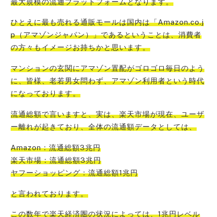
最大規模の流通プラットフォーム
となります。
ひとえに
最も売れる通販モールは国内は「Amazon.co.j
p（アマゾンジャパン）」である
ということは、消費者
の方々もイメージお持ちかと思います。
マンションの玄関にアマゾン置配がゴロゴロ毎日のよう
に、皆様、老若男女問わず、アマゾン利用者という時代
になって
おります。
流通総額で言いますと、
実は、楽天市場が現在、ユーザ
ー離れが起きており
、全体の流通額データとしては、
Amazon：流通総額3兆円
楽天市場：流通総額3兆円
ヤフーショッピング：流通総額1兆円
と言われております。
この数年で楽
天経済圏の状況によっては、1兆円レベル