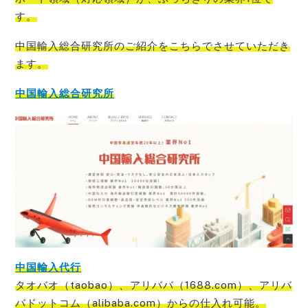
す。
中国輸入総合研究所のご紹介をこちらでさせて
いただき
ます。
中国輸入総合研究所
中国輸入代行
タオバオ（taobao）、アリババ（1688.com）、アリバ
バドットコム（alibaba.com）からの仕入れ可能
。