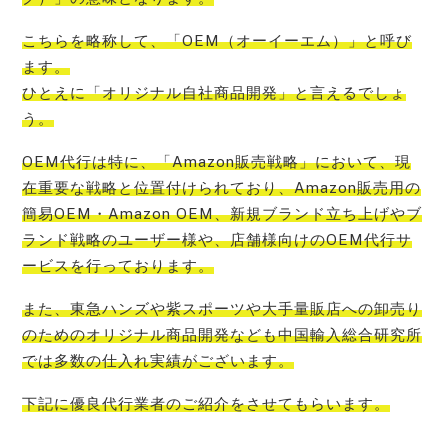
こちらを略称して、
「OEM（オーイーエム）」と呼び
ます。
ひとえに「オリジナル自社商品開発」
と言えるでしょ
う。
OEM代行は特に、
「Amazon販売戦略」において、現
在重要な戦略と位置付けられており、Amazon販売用の
簡易OEM・Amazon OEM、新規ブランド立ち上げやブ
ランド戦略のユーザー様や、店舗様向けのOEM代行サ
ービス
を行っております。
また、
東急ハンズや紫スポーツや大手量販店への卸売り
のためのオリジナル商品開発なども中国輸入総合研究所
では多数の仕入れ実績
がございます。
下記に優良代行業者のご紹介をさせてもらいます。