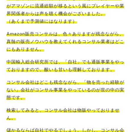
がアマゾンに流通総額が移るという風にプレイヤーや業
界関係者からは声を聴く機会
がございました。
（あくまで予測値にはなります）
Amazon販売コンサルは、色々ありますが残念ながら、
真髄の販売ノウハウを教えてくれるコンサル業者はどこ
にもありません
。
中国輸入総合研究所では、「自社」でも通販事業をやっ
ております
ので、酸いも甘いも理解しております。
コンサル会社はどこも残念ながら、「物を売った経験が
ない」会社がコンサル事業をやっているのが世の中の実
態
です。
検索してみると、
コンサル会社は物販やっておりませ
ん
。
儲かるならば自社でやるでしょう。しかし、コンサル会