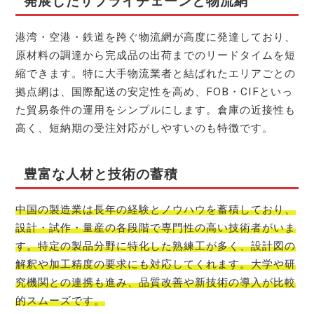
発展したサプライチェーンと物流網
港湾・空港・鉄道を跨ぐ物流網が高度に発達しており、
原材料の調達から完成品の出荷までのリードタイムを短
縮できます。特に大手物流業者と結ばれたエリアごとの
拠点網は、国際配送の安定性を高め、FOB・CIFといっ
た貿易条件の運用をシンプルにします。倉庫の近接性も
高く、短納期の受注対応がしやすいのも特徴です。
豊富な人材と技術の蓄積
中国の製造業は長年の経験とノウハウを蓄積しており、
設計・試作・量産の各段階で専門性の高い技術者がいま
す。特定の製品分野に特化した熟練工が多く、設計図の
解釈や加工精度の要求にも対応してくれます。大学や研
究機関との連携も進み、品質改善や新技術の導入が比較
的スムーズです。