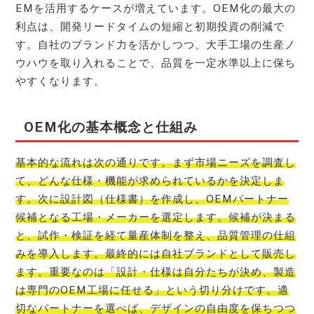
EMを活用するケースが増えています。OEM化の最大の
利点は、開発リードタイムの短縮と初期投資の削減で
す。自社のブランド力を活かしつつ、大手工場の生産ノ
ウハウを取り入れることで、品質を一定水準以上に保ち
やすくなります。
OEM化の基本概念と仕組み
基本的な流れは次の通りです。まず市場ニーズを調査し
て、どんな仕様・機能が求められているかを決定しま
す。次に設計図（仕様書）を作成し、OEMパートナー
候補となる工場・メーカーを選定します。候補が決まる
と、試作・検証を経て量産体制を整え、品質管理の仕組
みを導入します。最終的には自社ブランドとして販売し
ます。重要なのは「設計・仕様は自分たちが決め、製造
は専門のOEM工場に任せる」という切り分けです。適
切なパートナーを選べば、デザインの自由度を保ちつつ