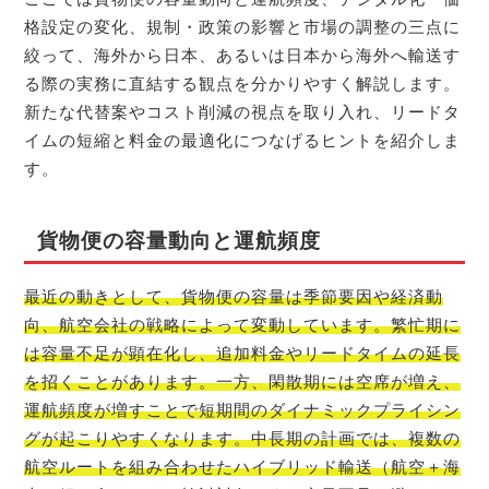
格設定の変化、規制・政策の影響と市場の調整の三点に
絞って、海外から日本、あるいは日本から海外へ輸送す
る際の実務に直結する観点を分かりやすく解説します。
新たな代替案やコスト削減の視点を取り入れ、リードタ
イムの短縮と料金の最適化につなげるヒントを紹介しま
す。
貨物便の容量動向と運航頻度
最近の動きとして、貨物便の容量は季節要因や経済動
向、航空会社の戦略によって変動しています。繁忙期に
は容量不足が顕在化し、追加料金やリードタイムの延長
を招くことがあります。一方、閑散期には空席が増え、
運航頻度が増すことで短期間のダイナミックプライシン
グが起こりやすくなります。中長期の計画では、複数の
航空ルートを組み合わせたハイブリッド輸送（航空＋海