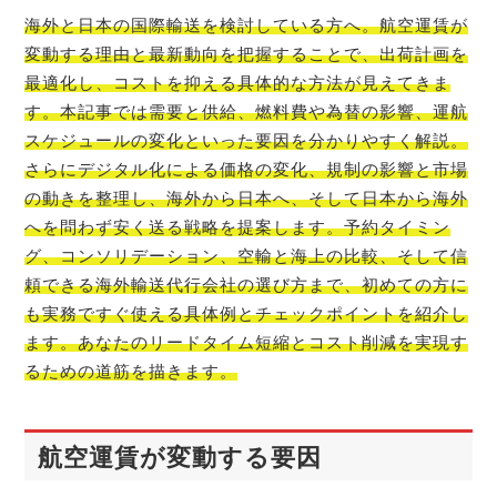
海外と日本の国際輸送を検討している方へ。航空運賃が
変動する理由と最新動向を把握することで、出荷計画を
最適化し、コストを抑える具体的な方法が見えてきま
す。本記事では需要と供給、燃料費や為替の影響、運航
スケジュールの変化といった要因を分かりやすく解説。
さらにデジタル化による価格の変化、規制の影響と市場
の動きを整理し、海外から日本へ、そして日本から海外
へを問わず安く送る戦略を提案します。予約タイミン
グ、コンソリデーション、空輸と海上の比較、そして信
頼できる海外輸送代行会社の選び方まで、初めての方に
も実務ですぐ使える具体例とチェックポイントを紹介し
ます。あなたのリードタイム短縮とコスト削減を実現す
るための道筋を描きます。
航空運賃が変動する要因