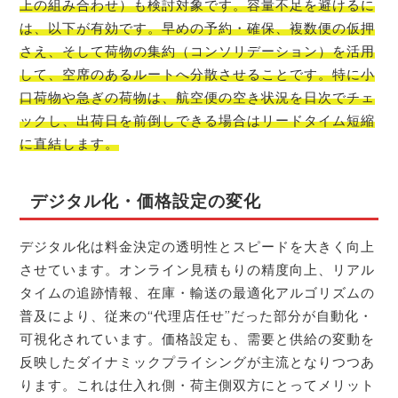
上の組み合わせ）も検討対象です。容量不足を避けるに
は、以下が有効です。早めの予約・確保、複数便の仮押
さえ、そして荷物の集約（コンソリデーション）を活用
して、空席のあるルートへ分散させることです。特に小
口荷物や急ぎの荷物は、航空便の空き状況を日次でチェ
ックし、出荷日を前倒しできる場合はリードタイム短縮
に直結します。
デジタル化・価格設定の変化
デジタル化は料金決定の透明性とスピードを大きく向上
させています。オンライン見積もりの精度向上、リアル
タイムの追跡情報、在庫・輸送の最適化アルゴリズムの
普及により、従来の“代理店任せ”だった部分が自動化・
可視化されています。価格設定も、需要と供給の変動を
反映したダイナミックプライシングが主流となりつつあ
ります。これは仕入れ側・荷主側双方にとってメリット