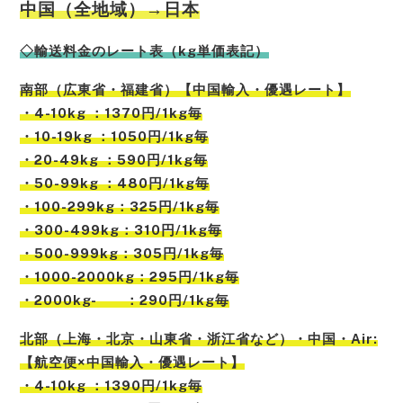
中国（全地域）→日本
◇輸送料金のレート表（kg単価表記）
南部（広東省・福建省）【中国輸入・優遇レート】
・4-10kg ：1370円/1kg毎
・10-19kg ：1050円/1kg毎
・20-49kg ：590円/1kg毎
・50-99kg ：480円/1kg毎
・100-299kg：325円/1kg毎
・300-499kg：310円/1kg毎
・500-999kg：305円/1kg毎
・1000-2000kg：295円/1kg毎
・2000kg- ：290円/1kg毎
北部
（
上海
・
北京
・
山東省
・
浙江省
など）
・中国・Air:
【航空便×中国輸入・優遇レート】
・4-10kg ：1390円/1kg毎