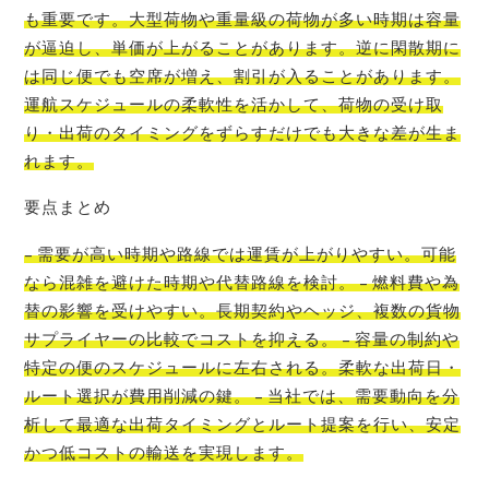
も重要です。大型荷物や重量級の荷物が多い時期は容量
が逼迫し、単価が上がることがあります。逆に閑散期に
は同じ便でも空席が増え、割引が入ることがあります。
運航スケジュールの柔軟性を活かして、荷物の受け取
り・出荷のタイミングをずらすだけでも大きな差が生ま
れます。
要点まとめ
– 需要が高い時期や路線では運賃が上がりやすい。可能
なら混雑を避けた時期や代替路線を検討。 – 燃料費や為
替の影響を受けやすい。長期契約やヘッジ、複数の貨物
サプライヤーの比較でコストを抑える。 – 容量の制約や
特定の便のスケジュールに左右される。柔軟な出荷日・
ルート選択が費用削減の鍵。 – 当社では、需要動向を分
析して最適な出荷タイミングとルート提案を行い、安定
かつ低コストの輸送を実現します。