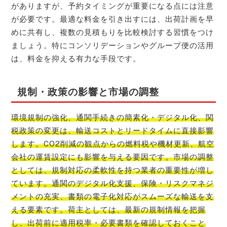
がありますが、予約タイミングが重要になる点には注意
が必要です。最適な料金を引き出すには、出荷計画を早
めに共有し、複数の見積もりを比較検討する習慣をつけ
ましょう。特にコンソリデーションやグループ便の活用
は、料金を抑える有力な手段です。
規制・政策の影響と市場の調整
環境規制の強化、通関手続きの簡素化・デジタル化、関
税政策の変更は、輸送コストとリードタイムに直接影響
します。CO2削減の観点からの燃料税や機材更新、航空
会社の運賃設定にも影響を与える要因です。市場の調整
としては、規制対応の柔軟性を持つ業者の重要性が増し
ています。通関のデジタル化支援、保険・リスクマネジ
メントの充実、書類の電子化対応がスムーズな輸送を支
える要素です。荷主としては、最新の規制情報を把握
し、出荷前に適用税率・必要書類を確認しておくこと