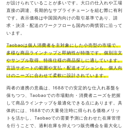
が設けられていることが多いです。大口の仕入れや工場
直接の調達、長期的なサプライチェーンを組む際に有利
です。表示価格は中国国内向けの取引基準であり、請
求・決済・配送のワークフローも国内の商慣習に沿って
います。
Taobaoは個人消費者を主対象にした小売型の市場で、
多様な商品ラインナップと即納性が特徴です。個別注文
やサンプル取得、特殊仕様の商品探しに適しています。
言語サポートの範囲や支払・配送オプションも、個人向
けのニーズに合わせて柔軟に設計されています。
両者の連携の意義は、1688での安定的な仕入れ基盤を
保ちつつ、Taobaoでの市場動向・消費者ニーズを把握
して商品ラインナップを最適化できる点にあります。具
体的には、1688での大量発注時に得られる価格メリッ
トを活かし、Taobaoでの需要予測に合わせた在庫管理
を行うことで、過剰在庫を抑えつつ販売機会を最大化し