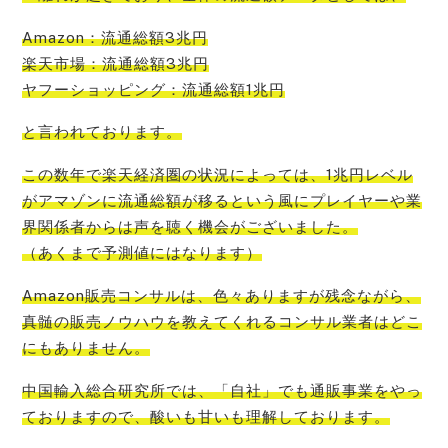
Amazon：流通総額3兆円
楽天市場：流通総額3兆円
ヤフーショッピング：流通総額1兆円
と言われております。
この数年で楽
天経済圏の状況によっては、1兆円レベル
がアマゾンに流通総額が移るという風にプレイヤーや業
界関係者からは声を聴く機会
がございました。
（あくまで予測値にはなります）
Amazon販売コンサルは、色々ありますが残念ながら、
真髄の販売ノウハウを教えてくれるコンサル業者はどこ
にもありません
。
中国輸入総合研究所では、「自社」でも通販事業をやっ
ております
ので、酸いも甘いも理解しております。