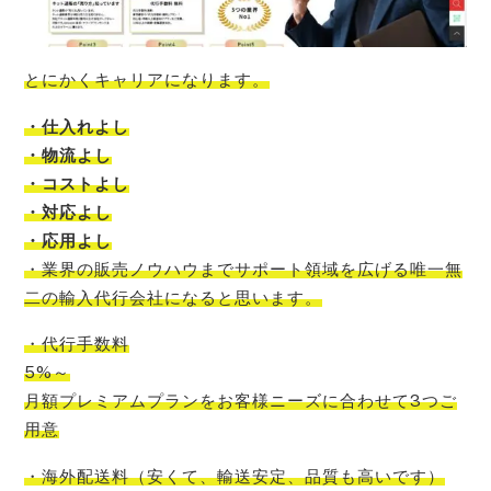
とにかくキャリアになります。
・仕入れよし
・物流よし
・コストよし
・対応よし
・応用よし
・
業界の販売ノウハウまでサポート領域を広げる唯一無
二の輸入代行会社
になると思います。
・代行手数料
5%～
月額プレミアムプランをお客様ニーズに合わせて3つご
用意
・海外配送料
（
安くて
、
輸送安定
、
品質も高いです
）