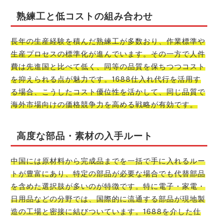
熟練工と低コストの組み合わせ
長年の生産経験を積んだ熟練工が多数おり、作業標準や
生産プロセスの標準化が進んでいます。その一方で人件
費は先進国と比べて低く、同等の品質を保ちつつコスト
を抑えられる点が魅力です。1688仕入れ代行を活用す
る場合、こうしたコスト優位性を活かして、同じ品質で
海外市場向けの価格競争力を高める戦略が有効です。
高度な部品・素材の入手ルート
中国には原材料から完成品までを一括で手に入れるルー
トが豊富にあり、特定の部品が必要な場合でも代替部品
を含めた選択肢が多いのが特徴です。特に電子・家電・
日用品などの分野では、国際的に流通する部品が現地製
造の工場と密接に結びついています。1688を介した仕