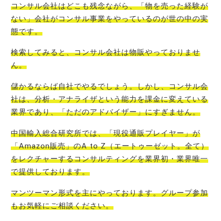
コンサル会社はどこも残念ながら、「物を売った経験が
ない」会社がコンサル事業をやっているのが世の中の実
態
です。
検索してみると、
コンサル会社は物販やっておりませ
ん
。
儲かるならば自社でやるでしょう。しかし、コンサル会
社は、分析・アナライザという能力を課金に変えている
業界であり、「ただのアドバイザー」
にすぎません。
中国輸入総合研究所では、「現役通販プレイヤー」が
「Amazon販売」のA to Z（エートゥーゼット。全て）
をレクチャーするコンサルティングを業界初・業界唯一
で提
供しております。
マンツーマン形式を主にやっております。グループ参加
もお気軽にご相談ください。