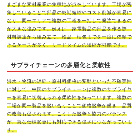
まざまな素材産業の集積地が点在しています。工場が密
集していることで部品の納期短縮やコスト削減が容易に
なり、同一エリアで複数の工程を一括して発注できるの
が大きな強みです。例えば、家電製品の部品を作る際、
材料調達から組み立て、検品、梱包までを一度に依頼で
きるケースが多く、リードタイムの短縮が可能です。
サプライチェーンの多層化と柔軟性
洪水・物流の遅延・原材料価格の変動といった不確実性
に対して、中国のサプライチェーンは複数のサプライヤ
ーを容易に切替えられる柔軟性を持っています。複数の
工場が同一製品を競い合うことで価格競争が働き、品質
の改善も促されます。こうした競争と協力のバランス
が、急な仕様変更にも対応できる強さにつながっていま
す。