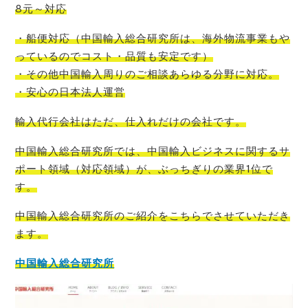
8元～対応
・船便対応
（
中国輸入
総合研究所
は、
海外物流事業もや
っているので
コスト
・品質も安定です）
・その他中国輸入周りのご相談あらゆる分野に対応。
・安心の日本法人運営
輸入代行会社はただ、仕入れだけの会社です。
中国輸入総合研究所では、中国輸入ビジネスに関するサ
ポート領域（対応領域）が、ぶっちぎりの業界1位
で
す。
中国輸入総合研究所のご紹介をこちらでさせて
いただき
ます。
中国輸入総合研究所