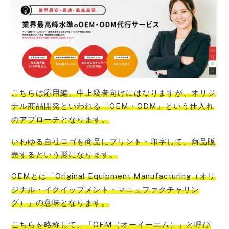
こちらは応用編、
中上級者向けにはなりますが、オリジ
ナル商品開発といわれる「OEM・ODM」という仕入れ
のアプローチ
となります。
いわゆる
自社ロゴを商品にプリント・印字して、商品販
売する
という形になります。
OEMとは「Original Equipment Manufacturing（オリ
ジナル・イクイップメント・マニュファクチャリン
グ）」
の意味となります。
こちらを略称して、
「OEM（オーイーエム）」と呼び