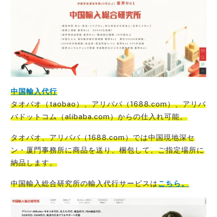
中国輸入代行
タオバオ（taobao）、アリババ（1688.com）、アリバ
バドットコム（alibaba.com）からの仕入れ可能
。
タオバオ、アリババ（1688.com）では中国現地深セ
ン・厦門事務所に商品を送り、梱包して、ご指定場所に
納品
します。
中国輸入総合研究所の輸入代行サービス
は
こちら。