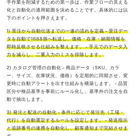
手作業を削減するための第一歩は、作業フローの見える
化と自動化の適用範囲を決めることです。具体的には以
下のポイントを押さえます。
1) 受注から自動伝送までの一連の流れを定義 – 受注デー
タを自動で1688側へ転送し、価格・在庫・納期情報を
即時反映させる仕組みを整えます。 – 手元でのデータ入
力を減らし、二重入力のミスを排除します。
2) カタログ管理の自動化 – 商品データ（SKU、カラ
ー、サイズ、在庫状況、価格）を定期的に同期させ、変
更時に自動アラートを出す仕組みを構築します。 – 品質
区分や検品基準を事前にルール化し、基準外の注文を自
動で抽出します。
3) 発注と配送の自動化 – 条件に応じて発注先（工場・
代行）を自動選定するルールを設定します。 – 発送指示
と追跡番号の連携を自動化し、顧客通知まで完結させま
す。