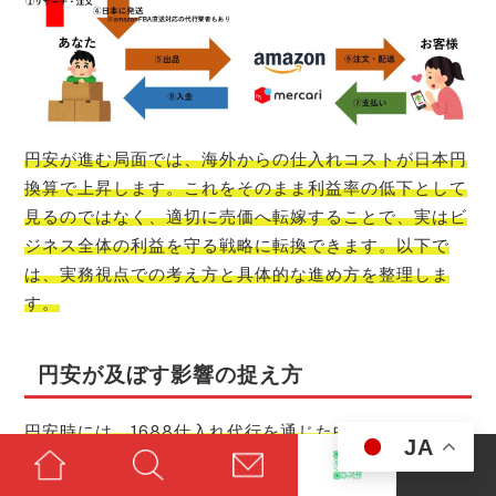
円安が進む局面では、海外からの仕入れコストが日本円
換算で上昇します。これをそのまま利益率の低下として
見るのではなく、適切に売価へ転嫁することで、実はビ
ジネス全体の利益を守る戦略に転換できます。以下で
は、実務視点での考え方と具体的な進め方を整理しま
す。
円安が及ぼす影響の捉え方
円安時には、1688仕入れ代行を通じた中国の仕入れ価
JA
格を日本円換算で押し上げます。単純にコストが上がる
と売価も同様に上げるべきだと考えがちですが、競合状