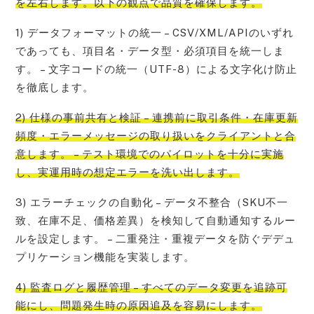
を左右します。以下の観点で品質を確保します。
1) データフォーマットの統一 – CSV/XML/APIのいずれ
であっても、項目名・データ型・必須項目を統一しま
す。 – 文字コードの統一（UTF-8）による文字化け防止
を徹底します。
2) 仕様の事前共有と検証 – 連携前に取引条件・在庫更新
頻度・エラーメッセージの取り扱いをクライアントと合
意します。 – テスト環境でのパイロットを十分に実施
し、実運用時の想定エラーを洗い出します。
3) エラーチェックの自動化 – データ不整合（SKU不一
致、在庫不足、価格差異）を検知して自動通知するルー
ルを設定します。 – 二重発注・重複データを防ぐデデュ
プリケーション機能を実装します。
4) 監査ログと履歴管理 – すべてのデータ変更を追跡可
能にし、問題発生時の原因追及を容易にします。