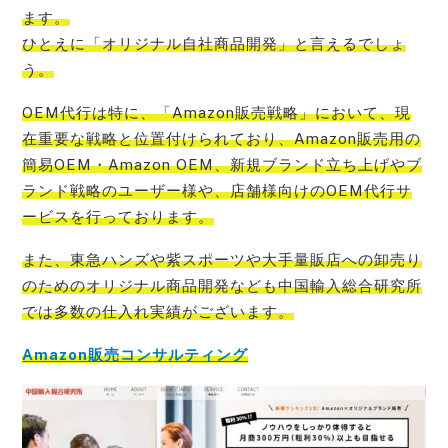
ます。
ひとえに「オリジナル自社商品開発」
と言えるでしょ
う。
OEM代行は特に、
「Amazon販売戦略」において、現
在重要な戦略と位置付けられており、Amazon販売用の
簡易OEM・Amazon OEM、新規ブランド立ち上げやブ
ランド戦略のユーザー様や、店舗様向けのOEM代行サ
ービス
を行っております。
また、
東急ハンズや紫スポーツや大手量販店への卸売り
のためのオリジナル商品開発なども中国輸入総合研究所
では多数の仕入れ実績
がございます。
Amazon販売コンサルティング