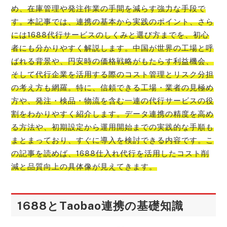
め、在庫管理や発注作業の手間を減らす強力な手段で
す。本記事では、連携の基本から実践のポイント、さら
には1688代行サービスのしくみと選び方までを、初心
者にも分かりやすく解説します。中国が世界の工場と呼
ばれる背景や、円安時の価格戦略がもたらす利益機会、
そして代行企業を活用する際のコスト管理とリスク分担
の考え方も網羅。特に、信頼できる工場・業者の見極め
方や、発注・検品・物流を含む一連の代行サービスの役
割をわかりやすく紹介します。データ連携の精度を高め
る方法や、初期設定から運用開始までの実践的な手順も
まとまっており、すぐに導入を検討できる内容です。こ
の記事を読めば、1688仕入れ代行を活用したコスト削
減と品質向上の具体像が見えてきます。
1688とTaobao連携の基礎知識