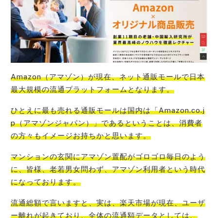
Amazon（アマゾン）が現在、ネット通販モールで日本
最大規模の流通プラットフォーム
となります。
ひとえに
最も売れる通販モールは国内は「Amazon.co.j
p（アマゾンジャパン）」である
ということは、消費者
の方々もイメージお持ちかと思います。
マンションの玄関にアマゾン置配がゴロゴロ毎日のよう
に、皆様、老若男女問わず、アマゾン利用者という時代
になって
おります。
流通総額で言いますと、
実は、楽天市場が現在、ユーザ
ー離れが起きており
、全体の流通額データとしては、