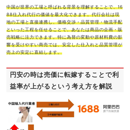
中国が世界の工場と呼ばれる背景を理解することで、16
88仕入れ代行の価値を最大化できます。代行会社は現
地の工場と直接連携し、価格交渉・品質管理・物流手配
といった工程を任せることで、あなたは商品の企画・販
売戦略に注力できます。特に為替の変動や原材料費の影
響を受けやすい商売では、安定した仕入れと品質管理が
売上の安定に直結します。
円安の時は売価に転嫁することで利
益率が上がるという考え方を解説